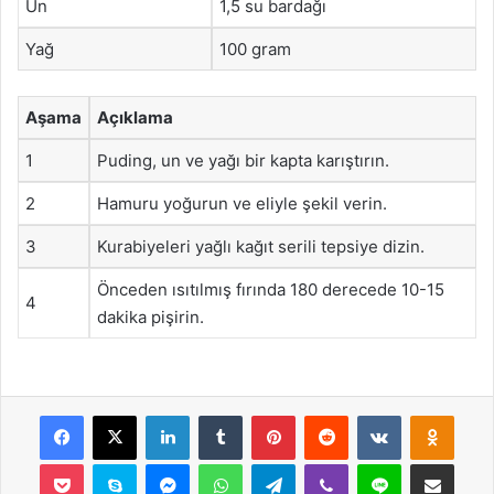
Un
1,5 su bardağı
Yağ
100 gram
Aşama
Açıklama
1
Puding, un ve yağı bir kapta karıştırın.
2
Hamuru yoğurun ve eliyle şekil verin.
3
Kurabiyeleri yağlı kağıt serili tepsiye dizin.
Önceden ısıtılmış fırında 180 derecede 10-15
4
dakika pişirin.
Facebook
X
LinkedIn
Tumblr
Pinterest
Reddit
VKontakte
Odnok
Pocket
Skype
Messenger
WhatsApp
Telegram
Viber
Line
E-Posta ile payla