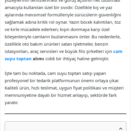
yüzeylerinin temizlenmesi ve görüş açısının net tutulması
amacıyla kullanılan özel bir sıvıdır. Özellikle kış ve yaz
aylarında mevsimsel formülleriyle sürücülerin güvenliğini
sağlamak adına kritik rol oynar. Yazın böcek kalıntıları, toz
ve kirle mücadele ederken; kışın donmaya karşı özel
bileşenleriyle camların buzlanmasını önler. Bu nedenlerle,
özellikle oto bakım ürünleri satan işletmeler, benzin
istasyonları, araç servisleri ve büyük filo şirketleri için
cam
suyu toptan
alımı
ciddi bir ihtiyaç haline gelmiştir.
İşte tam bu noktada, cam suyu toptan satışı yapan
profesyonel bir tedarik platformunun önemi ortaya çıkar.
Kaliteli ürün, hızlı teslimat, uygun fiyat politikası ve müşteri
memnuniyetine dayalı bir hizmet anlayışı, sektörde fark
yaratır.