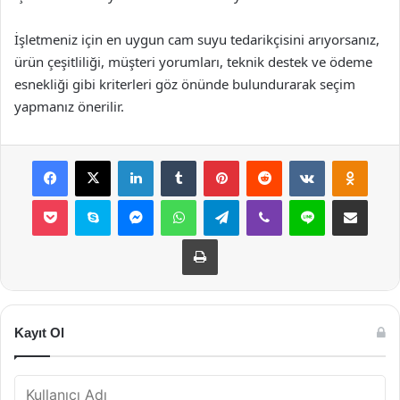
İşletmeniz için en uygun cam suyu tedarikçisini arıyorsanız,
ürün çeşitliliği, müşteri yorumları, teknik destek ve ödeme
esnekliği gibi kriterleri göz önünde bulundurarak seçim
yapmanız önerilir.
Facebook
X
LinkedIn
Tumblr
Pinterest
Reddit
VKontakte
Odnok
Pocket
Skype
Messenger
WhatsApp
Telegram
Viber
Line
E-Posta ile payla
Yazdır
Kayıt Ol