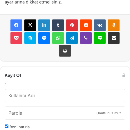
ayarlarına dikkat etmelisiniz.
Facebook
X
LinkedIn
Tumblr
Pinterest
Reddit
VKontakte
Odnok
Pocket
Skype
Messenger
WhatsApp
Telegram
Viber
Line
E-Posta ile payla
Yazdır
Kayıt Ol
Unuttunuz mu?
Beni hatırla