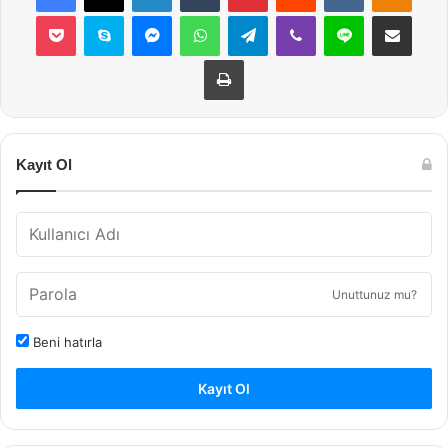
Pocket
Skype
Messenger
WhatsApp
Telegram
Viber
Line
E-Posta ile payla
Yazdır
Kayıt Ol
Unuttunuz mu?
Beni hatırla
Kayıt Ol