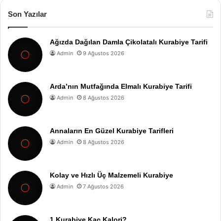
Son Yazılar
Ağızda Dağılan Damla Çikolatalı Kurabiye Tarifi
Admin
9 Ağustos 2026
Arda’nın Mutfağında Elmalı Kurabiye Tarifi
Admin
8 Ağustos 2026
Annaların En Güzel Kurabiye Tarifleri
Admin
8 Ağustos 2026
Kolay ve Hızlı Üç Malzemeli Kurabiye
Admin
7 Ağustos 2026
1 Kurabiye Kaç Kalori?