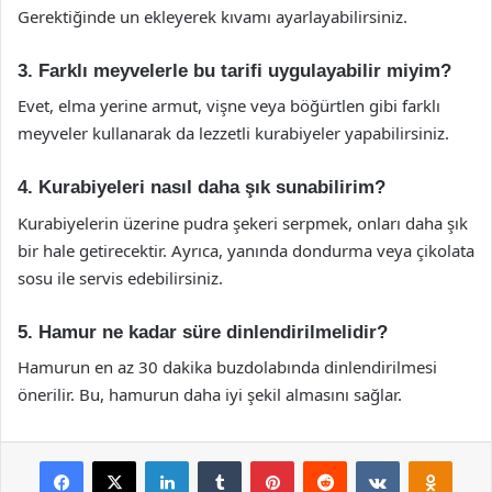
Gerektiğinde un ekleyerek kıvamı ayarlayabilirsiniz.
3. Farklı meyvelerle bu tarifi uygulayabilir miyim?
Evet, elma yerine armut, vişne veya böğürtlen gibi farklı
meyveler kullanarak da lezzetli kurabiyeler yapabilirsiniz.
4. Kurabiyeleri nasıl daha şık sunabilirim?
Kurabiyelerin üzerine pudra şekeri serpmek, onları daha şık
bir hale getirecektir. Ayrıca, yanında dondurma veya çikolata
sosu ile servis edebilirsiniz.
5. Hamur ne kadar süre dinlendirilmelidir?
Hamurun en az 30 dakika buzdolabında dinlendirilmesi
önerilir. Bu, hamurun daha iyi şekil almasını sağlar.
Facebook
X
LinkedIn
Tumblr
Pinterest
Reddit
VKontakte
Odnok