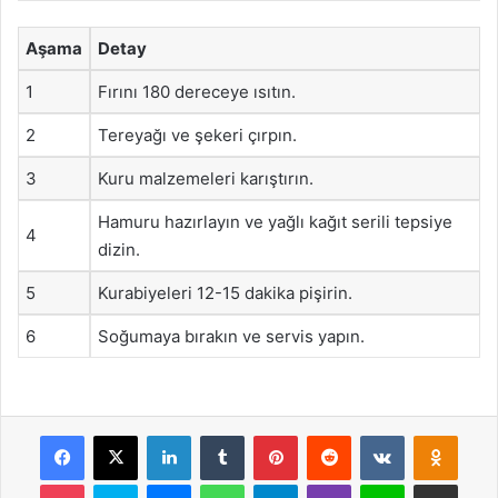
Aşama
Detay
1
Fırını 180 dereceye ısıtın.
2
Tereyağı ve şekeri çırpın.
3
Kuru malzemeleri karıştırın.
Hamuru hazırlayın ve yağlı kağıt serili tepsiye
4
dizin.
5
Kurabiyeleri 12-15 dakika pişirin.
6
Soğumaya bırakın ve servis yapın.
Facebook
X
LinkedIn
Tumblr
Pinterest
Reddit
VKontakte
Odnok
Pocket
Skype
Messenger
WhatsApp
Telegram
Viber
Line
E-Posta ile payla