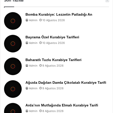
Son Yazılar
Bomba Kurabiye: Lezzetin Patladığı An
Admin
10 Ağustos 2026
Bayrama Özel Kurabiye Tarifleri
Admin
10 Ağustos 2026
Baharatlı Tuzlu Kurabiye Tarifleri
Admin
9 Ağustos 2026
Ağızda Dağılan Damla Çikolatalı Kurabiye Tarifi
Admin
9 Ağustos 2026
Arda’nın Mutfağında Elmalı Kurabiye Tarifi
Admin
8 Ağustos 2026