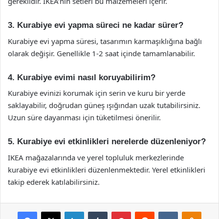
gereklidir. IKEA’nın setleri bu malzemeleri içerir.
3. Kurabiye evi yapma süreci ne kadar sürer?
Kurabiye evi yapma süresi, tasarımın karmaşıklığına bağlı
olarak değişir. Genellikle 1-2 saat içinde tamamlanabilir.
4. Kurabiye evimi nasıl koruyabilirim?
Kurabiye evinizi korumak için serin ve kuru bir yerde
saklayabilir, doğrudan güneş ışığından uzak tutabilirsiniz.
Uzun süre dayanması için tüketilmesi önerilir.
5. Kurabiye evi etkinlikleri nerelerde düzenleniyor?
IKEA mağazalarında ve yerel topluluk merkezlerinde
kurabiye evi etkinlikleri düzenlenmektedir. Yerel etkinlikleri
takip ederek katılabilirsiniz.
Facebook
X
LinkedIn
Tumblr
Pinterest
Reddit
VKontakte
Odnok