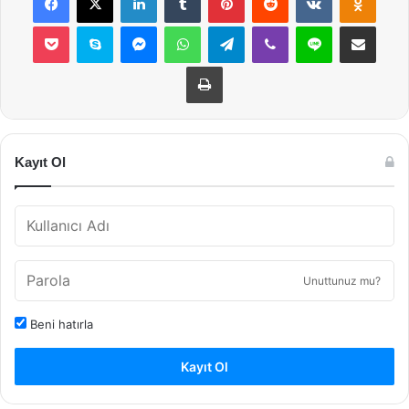
Pocket
Skype
Messenger
WhatsApp
Telegram
Viber
Line
E-Posta ile payla
Yazdır
Kayıt Ol
Unuttunuz mu?
Beni hatırla
Kayıt Ol