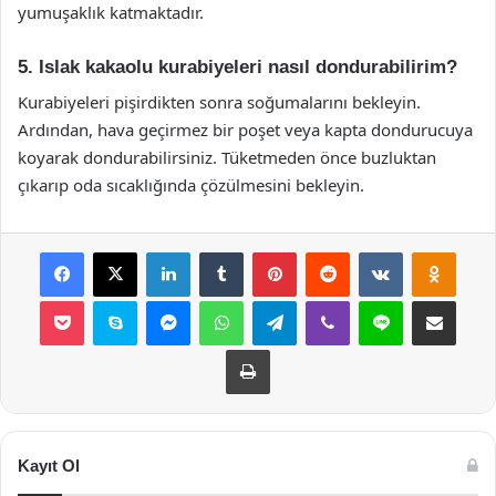
yumuşaklık katmaktadır.
5. Islak kakaolu kurabiyeleri nasıl dondurabilirim?
Kurabiyeleri pişirdikten sonra soğumalarını bekleyin.
Ardından, hava geçirmez bir poşet veya kapta dondurucuya
koyarak dondurabilirsiniz. Tüketmeden önce buzluktan
çıkarıp oda sıcaklığında çözülmesini bekleyin.
Facebook
X
LinkedIn
Tumblr
Pinterest
Reddit
VKontakte
Odnok
Pocket
Skype
Messenger
WhatsApp
Telegram
Viber
Line
E-Posta ile payla
Yazdır
Kayıt Ol