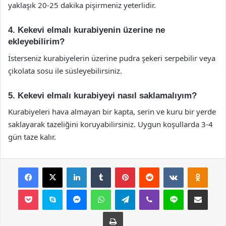
yaklaşık 20-25 dakika pişirmeniz yeterlidir.
4. Kekevi elmalı kurabiyenin üzerine ne
ekleyebilirim?
İsterseniz kurabiyelerin üzerine pudra şekeri serpebilir veya
çikolata sosu ile süsleyebilirsiniz.
5. Kekevi elmalı kurabiyeyi nasıl saklamalıyım?
Kurabiyeleri hava almayan bir kapta, serin ve kuru bir yerde
saklayarak tazeliğini koruyabilirsiniz. Uygun koşullarda 3-4
gün taze kalır.
Facebook
X
LinkedIn
Tumblr
Pinterest
Reddit
VKontakte
Odnok
Pocket
Skype
Messenger
WhatsApp
Telegram
Viber
Line
E-Posta ile payla
Yazdır