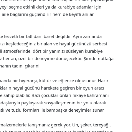
yeyi seçme etkinlikleri ya da kurabiye adamlar için
 aile bağlarını güçlendirir hem de keyifli anılar
 lezzetli bir tatlıdan ibaret değildir. Aynı zamanda
ğınızı keşfedeceğiniz bir alan ve hayal gücünüzü serbest
fli atmosferinde, dört bir yanınızı süsleyen kurabiye
iz her an, özel bir deneyime dönüşecektir. Şimdi mutfağa
anın tadını çıkarın!
manda bir hiyerarşi, kültür ve eğlence olgusudur. Hazır
cukların hayal gücünü harekete geçiren bir oyun aracı
e sahip olabilir. Bazı çocuklar onları hikaye kahramanı
kadaşlarıyla paylaşarak sosyalleşmenin bir yolu olarak
tatlı ve tuzlu formları ile bambaşka deneyimler sunar.
malzemelerle tanışmanız gerekiyor. Un, şeker, tereyağı,