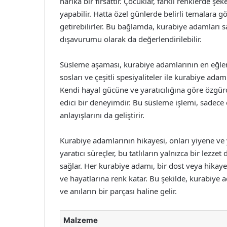
harika bir fırsattır. Çocuklar, farklı renklerde ş
yapabilir. Hatta özel günlerde belirli temalara 
getirebilirler. Bu bağlamda, kurabiye adamları sa
dışavurumu olarak da değerlendirilebilir.
Süsleme aşaması, kurabiye adamlarının en eğlence
sosları ve çeşitli spesiyaliteler ile kurabiye adam
Kendi hayal gücüne ve yaratıcılığına göre özgür
edici bir deneyimdir. Bu süsleme işlemi, sadece 
anlayışlarını da geliştirir.
Kurabiye adamlarının hikayesi, onları yiyene ve 
yaratıcı süreçler, bu tatlıların yalnızca bir lezze
sağlar. Her kurabiye adamı, bir dost veya hikay
ve hayatlarına renk katar. Bu şekilde, kurabiye a
ve anıların bir parçası haline gelir.
Malzeme