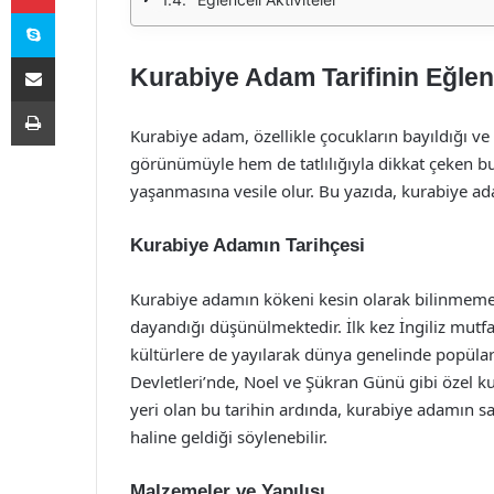
Skype
E-Posta ile paylaş
Kurabiye Adam Tarifinin Eğlen
Yazdır
Kurabiye adam, özellikle çocukların bayıldığı ve y
görünümüyle hem de tatlılığıyla dikkat çeken bu 
yaşanmasına vesile olur. Bu yazıda, kurabiye ada
Kurabiye Adamın Tarihçesi
Kurabiye adamın kökeni kesin olarak bilinmemekle
dayandığı düşünülmektedir. İlk kez İngiliz mutfa
kültürlere de yayılarak dünya genelinde popülar
Devletleri’nde, Noel ve Şükran Günü gibi özel ku
yeri olan bu tarihin ardında, kurabiye adamın sa
haline geldiği söylenebilir.
Malzemeler ve Yapılışı