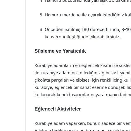
Hamuru buzdolabında yaklaşık 30 dakika d
Hamuru merdane ile açarak istediğiniz kalı
Önceden ısıtılmış 180 derece fırında, 8-10 
kahverengileştiğinde çıkarabilirsiniz.
Süsleme ve Yaratıcılık
Kurabiye adamların en eğlenceli kısmı ise süslem
ile kurabiye adamınızı dilediğiniz gibi süsleyebili
çikolata parçaları ve elbisesi için renkli icing kul
kurabiye, eğlenceli bir sanat eserine dönüşebili
kullanarak kendi tasarımlarını yaratmanın tadını 
Eğlenceli Aktiviteler
Kurabiye adam yaparken, bunun sadece bir yem
Ailelerle birlikte geçirilen bu zaman, çocuklar i