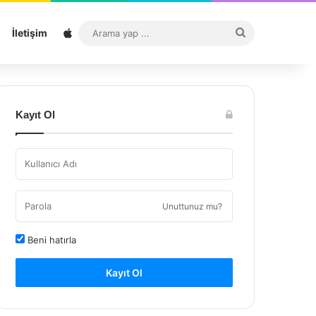
Sitemap
Arama
İletişim
yap
...
Kayıt Ol
Unuttunuz mu?
Beni hatırla
Kayıt Ol