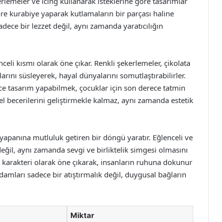
ekerlemeler ve icing kullanarak isteklerine göre tasarımlar
göre kurabiye yaparak kutlamaların bir parçası haline
dece bir lezzet değil, aynı zamanda yaratıcılığın
li kısmı olarak öne çıkar. Renkli şekerlemeler, çikolata
larını süsleyerek, hayal dünyalarını somutlaştırabilirler.
ce tasarım yapabilmek, çocuklar için son derece tatmin
el becerilerini geliştirmekle kalmaz, aynı zamanda estetik
yapanına mutluluk getiren bir döngü yaratır. Eğlenceli ve
t değil, aynı zamanda sevgi ve birliktelik simgesi olmasını
e karakteri olarak öne çıkarak, insanların ruhuna dokunur
damları sadece bir atıştırmalık değil, duygusal bağların
Miktar