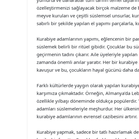
yumurta ve baharatlar tüm tarifin temel taşların
özelleştirmenizi sağlayacak birçok malzeme de b
meyve kuruları ve çeşitli süslemsel unsurlar, kur
sabırlı bir şekilde yapılan el yapımı parçalarla, 
Kurabiye adamlarının yapımı, eğlencenin bir p
süslemek belirli bir ritüel gibidir. Çocuklar bu sü
geçirmenin tadını çıkarır. Aile üyeleriyle yapıla
zamanda önemli anılar yaratır. Her bir kurabiye 
kavuşur ve bu, çocukların hayal gücünü daha da 
Farklı kültürlerde yaygın olarak yapılan kurabiye
karşımıza çıkmaktadır. Örneğin, Almanya’da Lebk
özellikle yılbaşı döneminde oldukça popülerdir.
adamları süslemeleriyle meşhurdur. Her ülkenin k
kurabiye adamlarının evrensel cazibesini artırır.
Kurabiye yapmak, sadece bir tatlı hazırlamak de