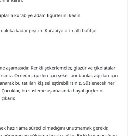
inlendirin.
plarla kurabiye adam figürlerini kesin.
dakika kadar pişirin. Kurabiyelerin altı hafifçe
e aşamasıdır. Renkli şekerlemeler, glazür ve çikolatalar
rsiniz. Örneğin; gözleri için şeker bonbonlar, ağızları için
lanarak bu tatlıları kişiselleştirebilirsiniz. Süslenecek her
r. Çocuklar, bu süsleme aşamasında hayal güçlerini
çıkarır.
ek hazırlama süreci olmadığını unutmamak gerekir.
çin öğrenme ve eğlenme fırsatı sağlar. Birlikte yapacağınız