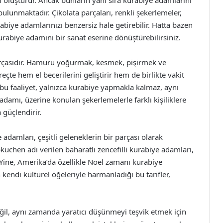
ı oluşturur. Ancak bunların yanı sıra kurabiye adamlarını
ulunmaktadır. Çikolata parçaları, renkli şekerlemeler,
abiye adamlarınızı benzersiz hale getirebilir. Hatta bazen
kurabiye adamını bir sanat eserine dönüştürebilirsiniz.
arçasıdır. Hamuru yoğurmak, kesmek, pişirmek ve
reçte hem el becerilerini geliştirir hem de birlikte vakit
n bu faaliyet, yalnızca kurabiye yapmakla kalmaz, aynı
adamı, üzerine konulan şekerlemelerle farklı kişiliklere
güçlendirir.
 adamları, çeşitli geleneklerin bir parçası olarak
uchen adı verilen baharatlı zencefilli kurabiye adamları,
 Yine, Amerika’da özellikle Noel zamanı kurabiye
endi kültürel öğeleriyle harmanladığı bu tarifler,
ğil, aynı zamanda yaratıcı düşünmeyi teşvik etmek için