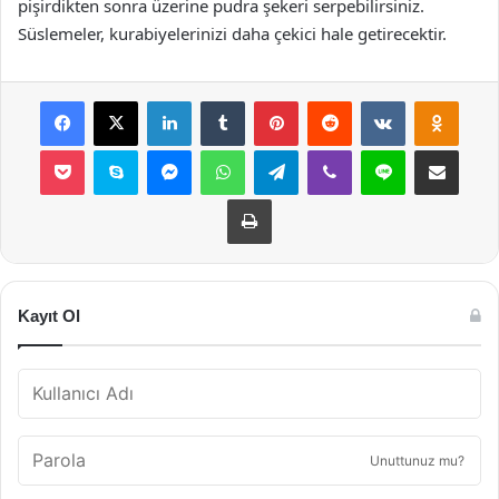
pişirdikten sonra üzerine pudra şekeri serpebilirsiniz.
Süslemeler, kurabiyelerinizi daha çekici hale getirecektir.
Facebook
X
LinkedIn
Tumblr
Pinterest
Reddit
VKontakte
Odnok
Pocket
Skype
Messenger
WhatsApp
Telegram
Viber
Line
E-Posta ile payla
Yazdır
Kayıt Ol
Unuttunuz mu?