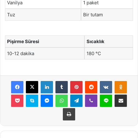
Vanilya
1 paket
Tuz
Bir tutam
Pişirme Süresi
Sıcaklık
10-12 dakika
180 °C
Facebook
X
LinkedIn
Tumblr
Pinterest
Reddit
VKontakte
Odnok
Pocket
Skype
Messenger
WhatsApp
Telegram
Viber
Line
E-Posta ile payla
Yazdır