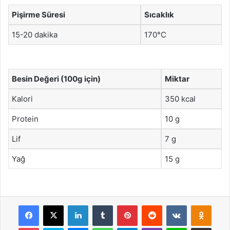
Pişirme Süresi
Sıcaklık
15-20 dakika
170°C
Besin Değeri (100g için)
Miktar
Kalori
350 kcal
Protein
10 g
Lif
7 g
Yağ
15 g
Facebook
X
LinkedIn
Tumblr
Pinterest
Reddit
VKontakte
Odnok
Pocket
Skype
Messenger
WhatsApp
Telegram
Viber
Line
E-Posta ile payla