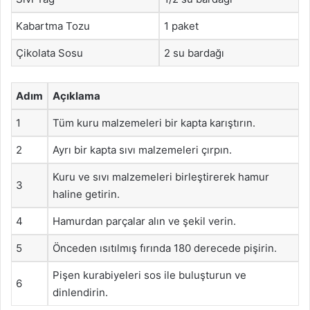
Kabartma Tozu
1 paket
Çikolata Sosu
2 su bardağı
Adım
Açıklama
1
Tüm kuru malzemeleri bir kapta karıştırın.
2
Ayrı bir kapta sıvı malzemeleri çırpın.
Kuru ve sıvı malzemeleri birleştirerek hamur
3
haline getirin.
4
Hamurdan parçalar alın ve şekil verin.
5
Önceden ısıtılmış fırında 180 derecede pişirin.
Pişen kurabiyeleri sos ile buluşturun ve
6
dinlendirin.