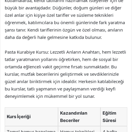
kutlamalarda, kendi tatlılarını hazırlamak isteyenler için de
büyük bir avantajdadır. Düğünler, doğum günleri ve diğer
özel anlar için kişiye özel tarifler ve süsleme teknikleri
öğrenmek, katılımcılara bu önemli günlerinde fark yaratma
şansı tanır. Kendi tariflerinin özgün ve özel olması, anıların
daha da değerli hale gelmesine katkıda bulunur.
Pasta Kurabiye Kursu: Lezzetli Anların Anahtarı, hem lezzetli
tatlar yaratmanın yollarını öğretirken, hem de sosyal bir
ortamda eğlenceli vakit geçirme fırsatı sunmaktadır. Bu
kurslar, mutfak becerilerini geliştirmek ve sevdiklerinizle
güzel anılar biriktirmek için idealdir. Herkesin katılabileceği
bu kurslar, tatlı yapmanın ve paylaşmanın verdiği keyfi
deneyimlemek için mükemmel bir yol sunar.
Kazandırılan
Eğitim
Kurs İçeriği
Beceriler
Süresi
Temel hamur hazırlama
Hamur teknikleri
4 hafta