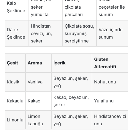
Kalp
şeker,
çikolata
peçeteler ile
Şeklinde
yumurta
parçaları
sunum
Hindistan
Çikolata sosu,
Daire
Vazo içinde
cevizi, un,
kuruyemiş
Şeklinde
sunum
şeker
serpiştirme
Gluten
Çeşit
Aroma
İçerik
Alternatifi
Beyaz un, şeker,
Klasik
Vanilya
Nohut unu
yağ
Kakao, beyaz un,
Kakaolu
Kakao
Yulaf unu
şeker
Limon
Beyaz un, şeker,
Hindistancevizi
Limonlu
kabuğu
yağ
unu