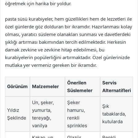
öğretmek için harika bir yoldur.
pasta süsü kurabiyeler, hem güzellikleri hem de lezzetleri ile
özel günlerde göz dolduran bir ikramdır. Hazırlanması kolay
olması, yaratıcı süsleme olanakları sunması ve davetlerdeki
şıklığı artırması bakımından tercih edilmektedir. Herkesin
damak zevkine ve zevkine hitap edebilmesi, bu
kurabiyelerin popülerliğini artırmaktadır. Özel günlerinizde
mutlaka yer vermeniz gereken bir ikramdır.
Önerilen
Servis
Görünüm
Malzemeler
Süslemeler
Alternatifleri
Un, şeker,
Şeker
Şık
Yıldız
yumurta,
hamuru,
tabaklarda,
Şeklinde
tereyağı,
renkli
kutularda
vanilya
sprinkles
Kakao, un,
Glazür,
Renkli