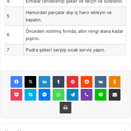
4
Elmalar rendelenip şeker ve tarçın ile sotelenir.
Hamurdan parçalar alıp iç harcı ekleyin ve
5
kapatın.
Önceden ısıtılmış fırında, altın rengi alana kadar
6
pişirin.
7
Pudra şekeri serpip sıcak servis yapın.
Facebook
X
LinkedIn
Tumblr
Pinterest
Reddit
VKontakte
Odnok
Pocket
Skype
Messenger
WhatsApp
Telegram
Viber
Line
E-Posta ile payla
Yazdır