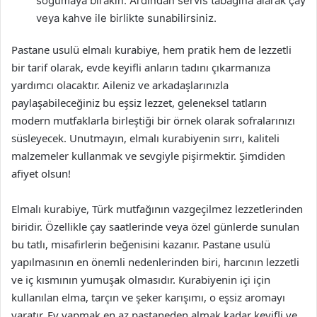
soğumaya bırakın. Ardından servis tabağına alarak çay
veya kahve ile birlikte sunabilirsiniz.
Pastane usulü elmalı kurabiye, hem pratik hem de lezzetli
bir tarif olarak, evde keyifli anların tadını çıkarmanıza
yardımcı olacaktır. Aileniz ve arkadaşlarınızla
paylaşabileceğiniz bu eşsiz lezzet, geleneksel tatların
modern mutfaklarla birleştiği bir örnek olarak sofralarınızı
süsleyecek. Unutmayın, elmalı kurabiyenin sırrı, kaliteli
malzemeler kullanmak ve sevgiyle pişirmektir. Şimdiden
afiyet olsun!
Elmalı kurabiye, Türk mutfağının vazgeçilmez lezzetlerinden
biridir. Özellikle çay saatlerinde veya özel günlerde sunulan
bu tatlı, misafirlerin beğenisini kazanır. Pastane usulü
yapılmasının en önemli nedenlerinden biri, harcının lezzetli
ve iç kısmının yumuşak olmasıdır. Kurabiyenin içi için
kullanılan elma, tarçın ve şeker karışımı, o eşsiz aromayı
yaratır. Ev yapmak en az pastaneden almak kadar keyifli ve