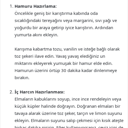
Hamuru Hazırlama:
Öncelikle geniş bir karıştırma kabında oda
sıcaklığındaki tereyağını veya margarini, sıvı yağı ve
yoğurdu bir araya getirip iyice karıştırın. Ardından
yumurta akını ekleyin.
Karışıma kabartma tozu, vanilin ve isteğe bağlı olarak
toz şekeri ilave edin. Yavaş yavaş elediğiniz un
miktarını ekleyerek yumuşak bir hamur elde edin.
Hamurun üzerini örtüp 30 dakika kadar dinlenmeye
bırakın.
İç Harcın Hazırlanması:
Elmaların kabuklarını soyup, ince ince rendeleyin veya
küçük küpler halinde doğrayın. Doğranan elmaları bir
tavaya alarak üzerine toz şeker, tarçın ve limon suyunu
ekleyin. Elmaların suyunu salıp çekmesi için kısık ateşte
birkaç dakika pişirin. Eğer kullanıyorsanız, ceviz içini de