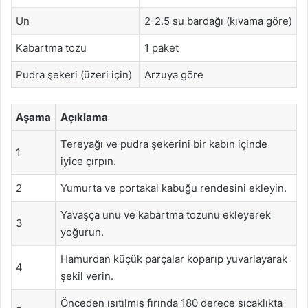
Un
2-2.5 su bardağı (kıvama göre)
Kabartma tozu
1 paket
Pudra şekeri (üzeri için)
Arzuya göre
Aşama
Açıklama
Tereyağı ve pudra şekerini bir kabın içinde
1
iyice çırpın.
2
Yumurta ve portakal kabuğu rendesini ekleyin.
Yavaşça unu ve kabartma tozunu ekleyerek
3
yoğurun.
Hamurdan küçük parçalar koparıp yuvarlayarak
4
şekil verin.
Önceden ısıtılmış fırında 180 derece sıcaklıkta