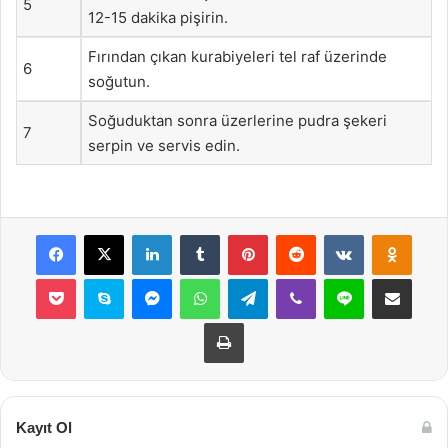
5
12-15 dakika pişirin.
Fırından çıkan kurabiyeleri tel raf üzerinde
6
soğutun.
Soğuduktan sonra üzerlerine pudra şekeri
7
serpin ve servis edin.
Facebook
X
LinkedIn
Tumblr
Pinterest
Reddit
VKontakte
Odnok
Pocket
Skype
Messenger
WhatsApp
Telegram
Viber
Line
E-Posta ile payla
Yazdır
Kayıt Ol