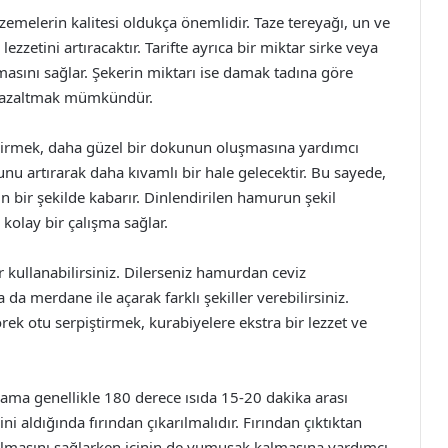
emelerin kalitesi oldukça önemlidir. Taze tereyağı, un ve
ezzetini artıracaktır. Tarifte ayrıca bir miktar sirke veya
sını sağlar. Şekerin miktarı ise damak tadına göre
raz azaltmak mümkündür.
rmek, daha güzel bir dokunun oluşmasına yardımcı
u artırarak daha kıvamlı bir hale gelecektir. Bu sayede,
 bir şekilde kabarır. Dinlendirilen hamurun şekil
olay bir çalışma sağlar.
r kullanabilirsiniz. Dilerseniz hamurdan ceviz
a merdane ile açarak farklı şekiller verebilirsiniz.
ek otu serpiştirmek, kurabiyelere ekstra bir lezzet ve
ir ama genellikle 180 derece ısıda 15-20 dakika arası
gini aldığında fırından çıkarılmalıdır. Fırından çıktıktan
almasını sağlarken içinin de yumuşak kalmasına yardımcı