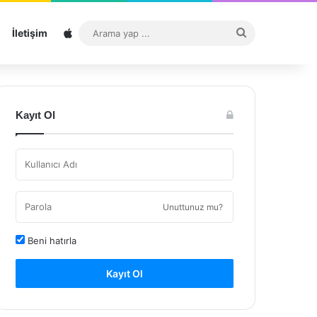
Sitemap
Arama
İletişim
yap
...
Kayıt Ol
Unuttunuz mu?
Beni hatırla
Kayıt Ol