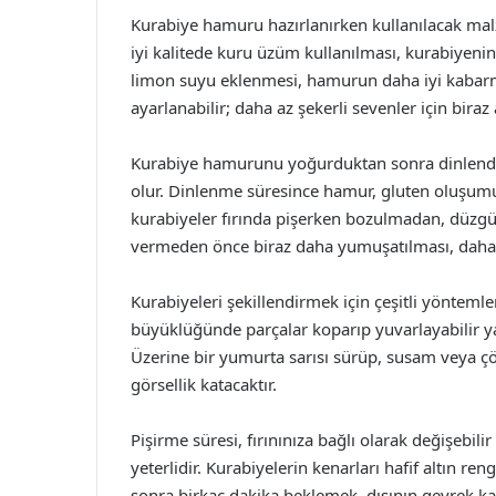
Kurabiye hamuru hazırlanırken kullanılacak malz
iyi kalitede kuru üzüm kullanılması, kurabiyenin l
limon suyu eklenmesi, hamurun daha iyi kabarma
ayarlanabilir; daha az şekerli sevenler için bi
Kurabiye hamurunu yoğurduktan sonra dinlendi
olur. Dinlenme süresince hamur, gluten oluşumun
kurabiyeler fırında pişerken bozulmadan, düzgün
vermeden önce biraz daha yumuşatılması, daha k
Kurabiyeleri şekillendirmek için çeşitli yöntemle
büyüklüğünde parçalar koparıp yuvarlayabilir ya d
Üzerine bir yumurta sarısı sürüp, susam veya çör
görsellik katacaktır.
Pişirme süresi, fırınınıza bağlı olarak değişebil
yeterlidir. Kurabiyelerin kenarları hafif altın ren
sonra birkaç dakika beklemek, dışının gevrek k