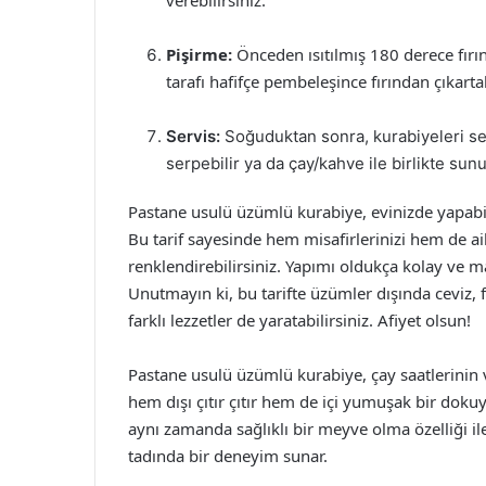
verebilirsiniz.
Pişirme:
Önceden ısıtılmış 180 derece fırın
tarafı hafifçe pembeleşince fırından çıkarta
Servis:
Soğuduktan sonra, kurabiyeleri ser
serpebilir ya da çay/kahve ile birlikte sun
Pastane usulü üzümlü kurabiye, evinizde yapabilec
Bu tarif sayesinde hem misafirlerinizi hem de ail
renklendirebilirsiniz. Yapımı oldukça kolay ve 
Unutmayın ki, bu tarifte üzümler dışında ceviz, 
farklı lezzetler de yaratabilirsiniz. Afiyet olsun!
Pastane usulü üzümlü kurabiye, çay saatlerinin va
hem dışı çıtır çıtır hem de içi yumuşak bir dokuya
aynı zamanda sağlıklı bir meyve olma özelliği il
tadında bir deneyim sunar.