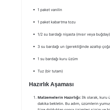
1 paket vanilin
1 paket kabartma tozu
1/2 su bardağı nişasta (mısır veya buğday)
3 su bardağı un (gerektiğinde azaltıp çoğal
1 su bardağı kuru üzüm
Tuz (bir tutam)
Hazırlık Aşaması
Malzemelerin Hazırlığı:
İlk olarak, kuru 
dakika bekletin. Bu adım, üzümlerin yumuş
Süre dolduktan sonra üzümleri süzün ve bir