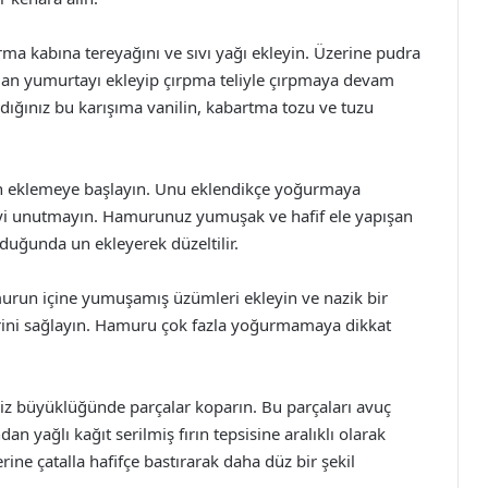
rma kabına tereyağını ve sıvı yağı ekleyin. Üzerine pudra
ından yumurtayı ekleyip çırpma teliyle çırpmaya devam
dığınız bu karışıma vanilin, kabartma tozu ve tuzu
n eklemeye başlayın. Unu eklendikçe yoğurmaya
yi unutmayın. Hamurunuz yumuşak ve hafif ele yapışan
duğunda un ekleyerek düzeltilir.
urun içine yumuşamış üzümleri ekleyin ve nazik bir
rini sağlayın. Hamuru çok fazla yoğurmamaya dikkat
iz büyüklüğünde parçalar koparın. Bu parçaları avuç
n yağlı kağıt serilmiş fırın tepsisine aralıklı olarak
rine çatalla hafifçe bastırarak daha düz bir şekil