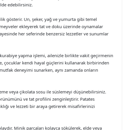
de edebilirsiniz.
ilik gösterir. Un, şeker, yağ ve yumurta gibi temel
u meyveler ekleyerek tat ve doku üzerinde oynamalar
 sayesinde her seferinde benzersiz lezzetler ve sunumlar
n kurabiye yapma işlemi, ailenizle birlikte vakit geçirmenin
de, çocuklar kendi hayal güçlerini kullanarak birbirinden
 bir mutfak deneyimi sunarken, aynı zamanda onların
leme veya çikolata sosu ile süslemeyi düşünebilirsiniz.
rünümünü ve tat profilini zenginleştirir. Patates
klığı ve lezzeti bir araya getirerek misafirlerinizi
olaydır. Minik parçaları kolayca sökülerek, elde veya