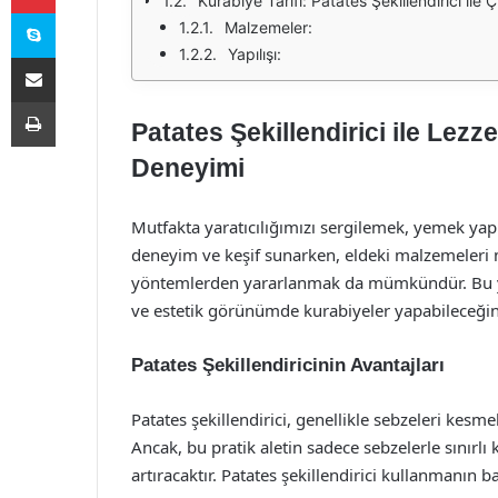
Kurabiye Tarifi: Patates Şekillendirici ile 
Skype
Malzemeler:
Yapılışı:
E-Posta ile paylaş
Yazdır
Patates Şekillendirici ile Lezze
Deneyimi
Mutfakta yaratıcılığımızı sergilemek, yemek yapma
deneyim ve keşif sunarken, eldeki malzemeleri 
yöntemlerden yararlanmak da mümkündür. Bu yazım
ve estetik görünümde kurabiyeler yapabileceğin
Patates Şekillendiricinin Avantajları
Patates şekillendirici, genellikle sebzeleri kesme
Ancak, bu pratik aletin sadece sebzelerle sınırlı
artıracaktır. Patates şekillendirici kullanmanın ba