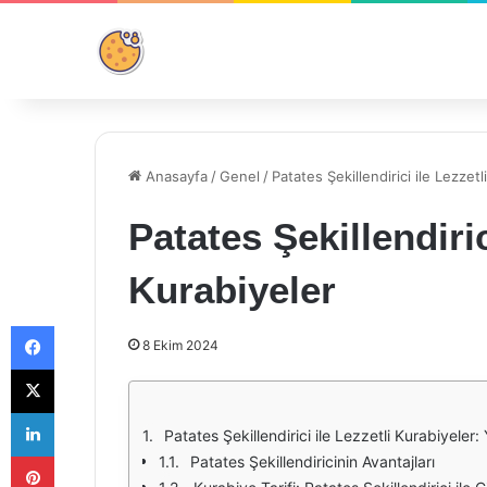
Anasayfa
/
Genel
/
Patates Şekillendirici ile Lezzetl
Patates Şekillendiric
Kurabiyeler
Facebook
8 Ekim 2024
X
LinkedIn
Patates Şekillendirici ile Lezzetli Kurabiyeler
Pinterest
Patates Şekillendiricinin Avantajları