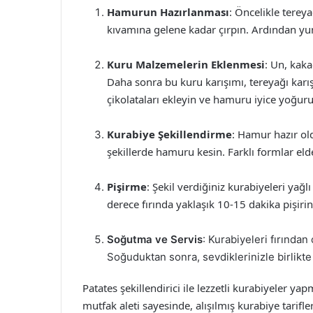
Hamurun Hazırlanması
: Öncelikle tereya
kıvamına gelene kadar çırpın. Ardından yumu
Kuru Malzemelerin Eklenmesi
: Un, kaka
Daha sonra bu kuru karışımı, tereyağı karı
çikolataları ekleyin ve hamuru iyice yoğur
Kurabiye Şekillendirme
: Hamur hazır old
şekillerde hamuru kesin. Farklı formlar elde
Pişirme
: Şekil verdiğiniz kurabiyeleri yağlı
derece fırında yaklaşık 10-15 dakika pişirin
Soğutma ve Servis
: Kurabiyeleri fırından
Soğuduktan sonra, sevdiklerinizle birlikte a
Patates şekillendirici ile lezzetli kurabiyeler ya
mutfak aleti sayesinde, alışılmış kurabiye tarifle