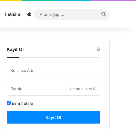
Sitemap
Arama
İletişim
yap
...
Kayıt Ol
Unuttunuz mu?
Beni hatırla
Kayıt Ol