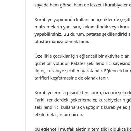
sayede hem görsel hem de lezzetli kurabiyeler el
Kurabiye yapımında kullanılan içerikler de çeşitl
malzemelerin yanı sıra, kakao, fındık veya kur
yapabilirsiniz. Bu durum, patates şekillendirici
oluşturmanıza olanak tanır.
Özellikle çocuklar için eğlenceli bir aktivite ola
güzel bir yoludur. Patates şekillendirici sayesin
ilginç kurabiye şekilleri yaratabilir. Eğlenceli
tarifleri keşfetmesine de olanak tanır.
Kurabiyelerinizi pişirdikten sonra, üzerini şeker
Farklı renklerdeki şekerlemeler, kurabiyelerin gö
şekillendirici kullanarak yaptığınız kurabiyeler, şı
etkilemek için birebirdir.
bu eğlenceli mutfak aletinin temizliği oldukça k