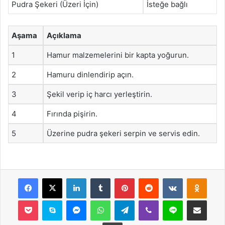
Pudra Şekeri (Üzeri İçin)
İsteğe bağlı
Aşama
Açıklama
1
Hamur malzemelerini bir kapta yoğurun.
2
Hamuru dinlendirip açın.
3
Şekil verip iç harcı yerleştirin.
4
Fırında pişirin.
5
Üzerine pudra şekeri serpin ve servis edin.
Facebook
X
LinkedIn
Tumblr
Pinterest
Reddit
VKontakte
Odnok
Pocket
Skype
Messenger
WhatsApp
Telegram
Viber
Line
E-Posta ile payla
Yazdır