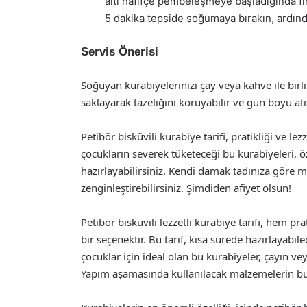
altı hafifçe pembeleşmeye başladığında fır
5 dakika tepside soğumaya bırakın, ardında
Servis Önerisi
Soğuyan kurabiyelerinizi çay veya kahve ile birlik
saklayarak tazeliğini koruyabilir ve gün boyu atış
Petibör bisküvili kurabiye tarifi, pratikliği ve le
çocukların severek tüketeceği bu kurabiyeleri, ö
hazırlayabilirsiniz. Kendi damak tadınıza göre ma
zenginleştirebilirsiniz. Şimdiden afiyet olsun!
Petibör bisküvili lezzetli kurabiye tarifi, hem pra
bir seçenektir. Bu tarif, kısa sürede hazırlayabil
çocuklar için ideal olan bu kurabiyeler, çayın 
Yapım aşamasında kullanılacak malzemelerin bu