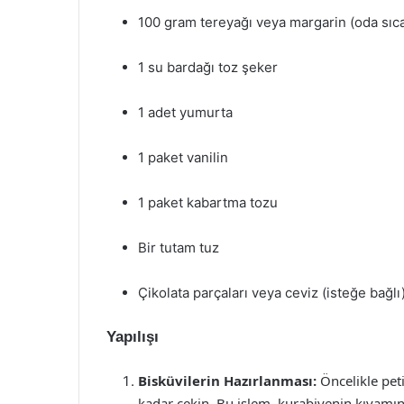
100 gram tereyağı veya margarin (oda sıca
1 su bardağı toz şeker
1 adet yumurta
1 paket vanilin
1 paket kabartma tozu
Bir tutam tuz
Çikolata parçaları veya ceviz (isteğe bağlı
Yapılışı
Bisküvilerin Hazırlanması:
Öncelikle pet
kadar çekin. Bu işlem, kurabiyenin kıvamını