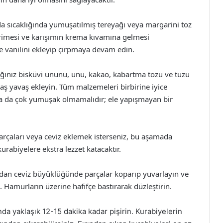
a sıcaklığında yumuşatılmış tereyağı veya margarini toz
rimesi ve karışımın krema kıvamına gelmesi
e vanilini ekleyip çırpmaya devam edin.
ğınız bisküvi ununu, unu, kakao, kabartma tozu ve tuzu
avaş yavaş ekleyin. Tüm malzemeleri birbirine iyice
a da çok yumuşak olmamalıdır; ele yapışmayan bir
arçaları veya ceviz eklemek isterseniz, bu aşamada
urabiyelere ekstra lezzet katacaktır.
n ceviz büyüklüğünde parçalar koparıp yuvarlayın ve
in. Hamurların üzerine hafifçe bastırarak düzleştirin.
da yaklaşık 12-15 dakika kadar pişirin. Kurabiyelerin