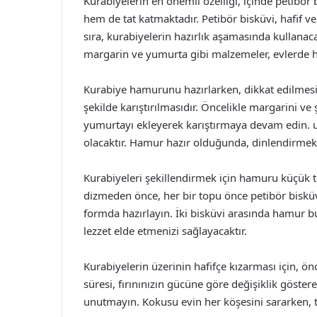
Kurabiyelerin en önemli özelliği, içinde petibör
hem de tat katmaktadır. Petibör bisküvi, hafif ve
sıra, kurabiyelerin hazırlık aşamasında kullanac
margarin ve yumurta gibi malzemeler, evlerde h
Kurabiye hamurunu hazırlarken, dikkat edilmes
şekilde karıştırılmasıdır. Öncelikle margarini v
yumurtayı ekleyerek karıştırmaya devam edin. u
olacaktır. Hamur hazır olduğunda, dinlendirmek 
Kurabiyeleri şekillendirmek için hamuru küçük top
dizmeden önce, her bir topu önce petibör bisküv
formda hazırlayın. İki bisküvi arasında hamur bu
lezzet elde etmenizi sağlayacaktır.
Kurabiyelerin üzerinin hafifçe kızarması için, önce
süresi, fırınınızın gücüne göre değişiklik göstere
unutmayın. Kokusu evin her köşesini sararken, tan