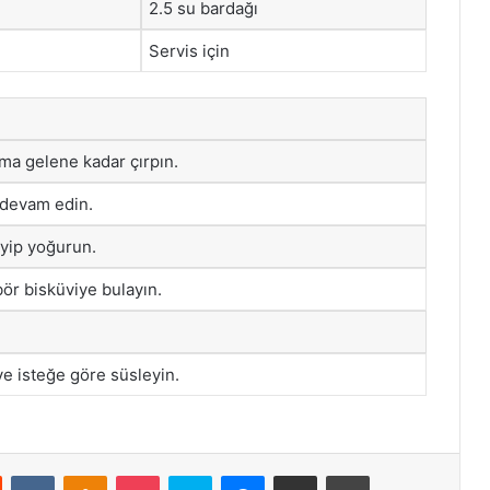
2.5 su bardağı
Servis için
ma gelene kadar çırpın.
 devam edin.
yip yoğurun.
ör bisküviye bulayın.
e isteğe göre süsleyin.
st
Reddit
VKontakte
Odnoklassniki
Pocket
Skype
Messenger
E-Posta ile paylaş
Yazdır