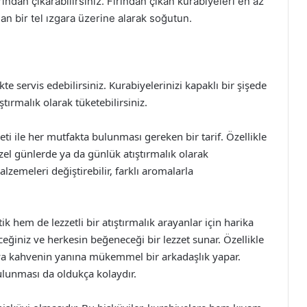
ından çıkarabilirsiniz. Fırından çıkan kurabiyeleri en az
n bir tel ızgara üzerine alarak soğutun.
te servis edebilirsiniz. Kurabiyelerinizi kapaklı bir şişede
tırmalık olarak tüketebilirsiniz.
zzeti ile her mutfakta bulunması gereken bir tarif. Özellikle
zel günlerde ya da günlük atıştırmalık olarak
lzemeleri değiştirebilir, farklı aromalarla
tik hem de lezzetli bir atıştırmalık arayanlar için harika
eceğiniz ve herkesin beğeneceği bir lezzet sunar. Özellikle
veya kahvenin yanına mükemmel bir arkadaşlık yapar.
lunması da oldukça kolaydır.