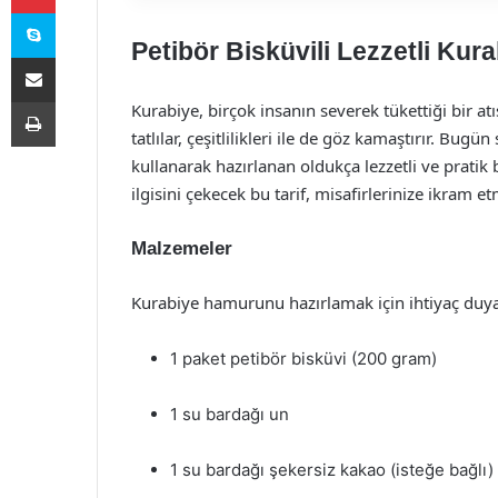
Skype
Petibör Bisküvili Lezzetli Kura
E-Posta ile paylaş
Yazdır
Kurabiye, birçok insanın severek tükettiği bir atı
tatlılar, çeşitlilikleri ile de göz kamaştırır. Bugü
kullanarak hazırlanan oldukça lezzetli ve pratik 
ilgisini çekecek bu tarif, misafirlerinize ikram e
Malzemeler
Kurabiye hamurunu hazırlamak için ihtiyaç duya
1 paket petibör bisküvi (200 gram)
1 su bardağı un
1 su bardağı şekersiz kakao (isteğe bağlı)