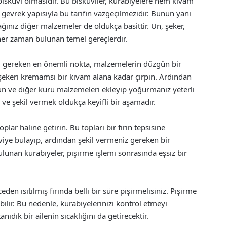
 bisküvi olmasıdır. Bu bisküviler, kurabiyelere hem kıvam
 gevrek yapısıyla bu tarifin vazgeçilmezidir. Bunun yanı
ağınız diğer malzemeler de oldukça basittir. Un, şeker,
er zaman bulunan temel gereçlerdir.
i gereken en önemli nokta, malzemelerin düzgün bir
e şekeri kremamsı bir kıvam alana kadar çırpın. Ardından
n ve diğer kuru malzemeleri ekleyip yoğurmanız yeterli
ve şekil vermek oldukça keyifli bir aşamadır.
lar haline getirin. Bu topları bir fırın tepsisine
iye bulayıp, ardından şekil vermeniz gereken bir
lunan kurabiyeler, pişirme işlemi sonrasında eşsiz bir
den ısıtılmış fırında belli bir süre pişirmelisiniz. Pişirme
bilir. Bu nedenle, kurabiyelerinizi kontrol etmeyi
ıdık bir ailenin sıcaklığını da getirecektir.