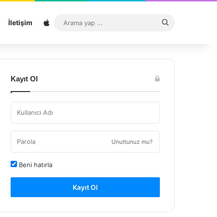
Sitemap
Arama
İletişim
yap
...
Kayıt Ol
Unuttunuz mu?
Beni hatırla
Kayıt Ol