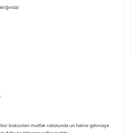
klığında)
)
ibör bisküvileri mutfak robotunda un haline gelinceye
n daha iyi olmasını sağlayacaktır.