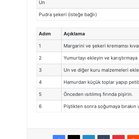
Un
Pudra şekeri (isteğe bağlı)
Adım
Açıklama
1
Margarini ve şekeri kremamsı kıva
2
Yumurtayı ekleyin ve karıştırmaya
3
Un ve diğer kuru malzemeleri ekle
4
Hamurdan küçük toplar yapıp petib
5
Önceden ısıtılmış fırında pişirin.
6
Piştikten sonra soğumaya bırakın v
Facebook
X
LinkedIn
Tumblr
Pintere