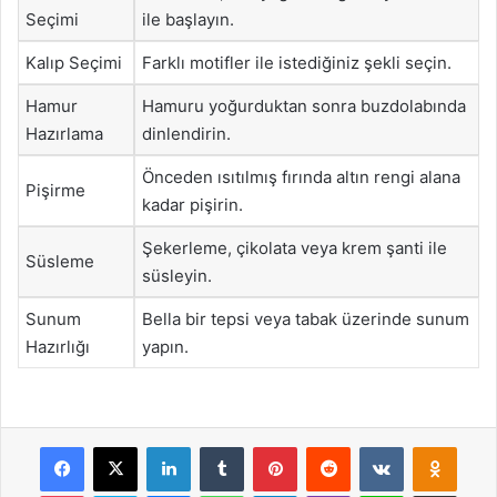
Seçimi
ile başlayın.
Kalıp Seçimi
Farklı motifler ile istediğiniz şekli seçin.
Hamur
Hamuru yoğurduktan sonra buzdolabında
Hazırlama
dinlendirin.
Önceden ısıtılmış fırında altın rengi alana
Pişirme
kadar pişirin.
Şekerleme, çikolata veya krem şanti ile
Süsleme
süsleyin.
Sunum
Bella bir tepsi veya tabak üzerinde sunum
Hazırlığı
yapın.
Facebook
X
LinkedIn
Tumblr
Pinterest
Reddit
VKontakte
Odnok
Pocket
Skype
Messenger
WhatsApp
Telegram
Viber
Line
E-Posta ile payla