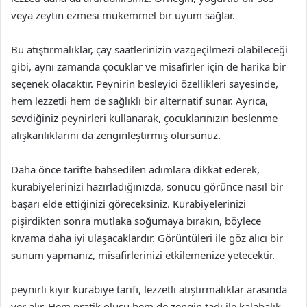
veya zeytin ezmesi mükemmel bir uyum sağlar.
Bu atıştırmalıklar, çay saatlerinizin vazgeçilmezi olabileceği
gibi, aynı zamanda çocuklar ve misafirler için de harika bir
seçenek olacaktır. Peynirin besleyici özellikleri sayesinde,
hem lezzetli hem de sağlıklı bir alternatif sunar. Ayrıca,
sevdiğiniz peynirleri kullanarak, çocuklarınızın beslenme
alışkanlıklarını da zenginleştirmiş olursunuz.
Daha önce tarifte bahsedilen adımlara dikkat ederek,
kurabiyelerinizi hazırladığınızda, sonucu görünce nasıl bir
başarı elde ettiğinizi göreceksiniz. Kurabiyelerinizi
pişirdikten sonra mutlaka soğumaya bırakın, böylece
kıvama daha iyi ulaşacaklardır. Görüntüleri ile göz alıcı bir
sunum yapmanız, misafirlerinizi etkilemenize yetecektir.
peynirli kıyır kurabiye tarifi, lezzetli atıştırmalıklar arasında
yer alır. Hem pratik oluşu hem de zengin tadı ile kalabalık