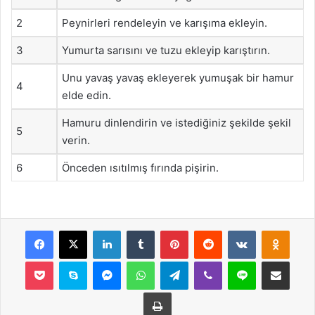
2
Peynirleri rendeleyin ve karışıma ekleyin.
3
Yumurta sarısını ve tuzu ekleyip karıştırın.
Unu yavaş yavaş ekleyerek yumuşak bir hamur
4
elde edin.
Hamuru dinlendirin ve istediğiniz şekilde şekil
5
verin.
6
Önceden ısıtılmış fırında pişirin.
Facebook
X
LinkedIn
Tumblr
Pinterest
Reddit
VKontakte
Odnok
Pocket
Skype
Messenger
WhatsApp
Telegram
Viber
Line
E-Posta ile payla
Yazdır