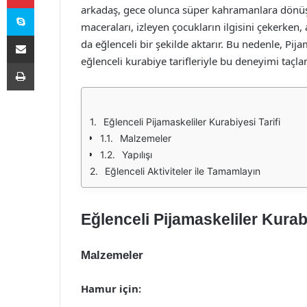
Skype
arkadaş, gece olunca süper kahramanlara dönüşe
maceraları, izleyen çocukların ilgisini çekerken,
E-Posta ile paylaş
da eğlenceli bir şekilde aktarır. Bu nedenle, Pija
eğlenceli kurabiye tarifleriyle bu deneyimi taçlan
Yazdır
Eğlenceli Pijamaskeliler Kurabiyesi Tarifi
Malzemeler
Yapılışı
Eğlenceli Aktiviteler ile Tamamlayın
Eğlenceli Pijamaskeliler Kurabi
Malzemeler
Hamur için: