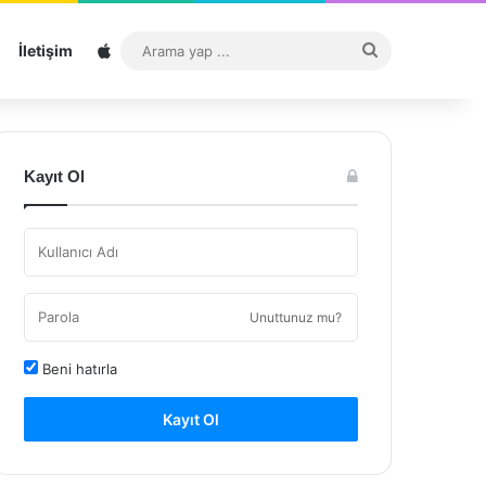
Sitemap
Arama
İletişim
yap
...
Kayıt Ol
Unuttunuz mu?
Beni hatırla
Kayıt Ol