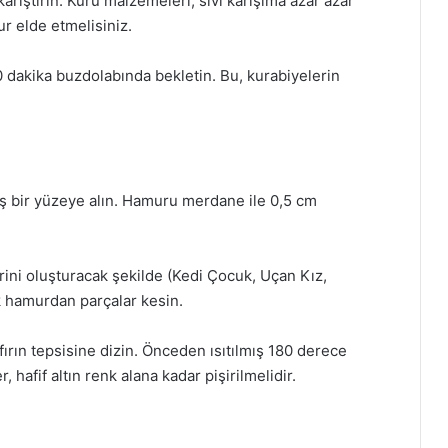
arıştırın. Kuru malzemeleri, sıvı karışıma azar azar
 elde etmelisiniz.
0 dakika buzdolabında bekletin. Bu, kurabiyelerin
 bir yüzeye alın. Hamuru merdane ile 0,5 cm
erini oluşturacak şekilde (Kedi Çocuk, Uçan Kız,
k hamurdan parçalar kesin.
i fırın tepsisine dizin. Önceden ısıtılmış 180 derece
, hafif altın renk alana kadar pişirilmelidir.