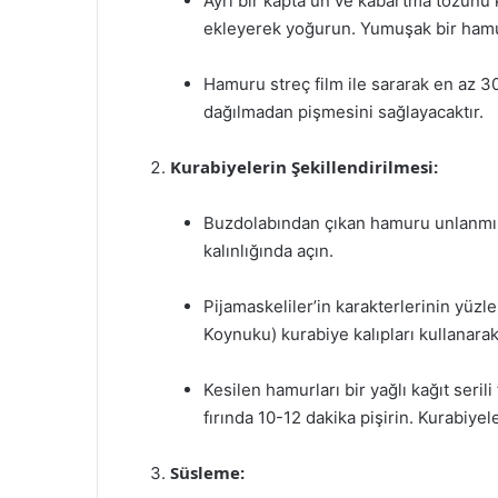
Ayrı bir kapta un ve kabartma tozunu k
ekleyerek yoğurun. Yumuşak bir hamur
Hamuru streç film ile sararak en az 3
dağılmadan pişmesini sağlayacaktır.
Kurabiyelerin Şekillendirilmesi:
Buzdolabından çıkan hamuru unlanmış
kalınlığında açın.
Pijamaskeliler’in karakterlerinin yüzl
Koynuku) kurabiye kalıpları kullanara
Kesilen hamurları bir yağlı kağıt seril
fırında 10-12 dakika pişirin. Kurabiyeler
Süsleme: