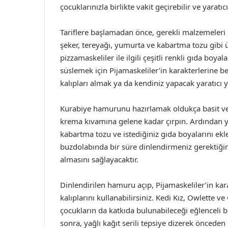
çocuklarınızla birlikte vakit geçirebilir ve yaratıcı
Tariflere başlamadan önce, gerekli malzemeleri
şeker, tereyağı, yumurta ve kabartma tozu gibi ür
pizzamaskeliler ile ilgili çeşitli renkli gıda boya
süslemek için Pijamaskeliler’in karakterlerine
kalıpları almak ya da kendiniz yapacak yaratıcı y
Kurabiye hamurunu hazırlamak oldukça basit ve eğ
krema kıvamına gelene kadar çırpın. Ardından yu
kabartma tozu ve istediğiniz gıda boyalarını ek
buzdolabında bir süre dinlendirmeniz gerektiğin
almasını sağlayacaktır.
Dinlendirilen hamuru açıp, Pijamaskeliler’in kar
kalıplarını kullanabilirsiniz. Kedi Kız, Owlette v
çocukların da katkıda bulunabileceği eğlenceli b
sonra, yağlı kağıt serili tepsiye dizerek önceden ı