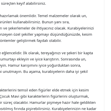
 süreçten keyif alabilirsiniz.
 hazırlamak önemlidir. Temel malzemeler olarak un,
ünleri kullanabilirsiniz. Bunun yanı sıra,
ları ve şekerlemeler de ihtiyacınız olacak. Kurabiyelerinizi
 benzeyen özel şekiller yapmayı düşündüğünüzde, kesim
öntemler geliştirmek faydalı olabilir.
lencelidir. İlk olarak, tereyağınızı ve şekeri bir kapta
murtayı ekleyin ve iyice karıştırın. Sonrasında un,
leyin. Hamur karışımını iyice yoğurduktan sonra,
i unutmayın. Bu aşama, kurabiyelerin daha iyi şekil
akterlerini temsil eden figürler elde etmek için kesim
e Çocuk Mavi gibi karakterlerin figürlerini oluşturmak,
ir süreç olacaktır. Hamurlar pişmeye hazır hale geldikten
sıtılmış fırında pişirebilirsiniz. Kurabiyelerinizin ne kadar