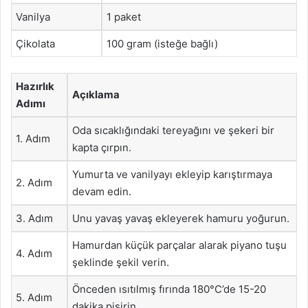
Vanilya
1 paket
Çikolata
100 gram (isteğe bağlı)
Hazırlık
Açıklama
Adımı
Oda sıcaklığındaki tereyağını ve şekeri bir
1. Adım
kapta çırpın.
Yumurta ve vanilyayı ekleyip karıştırmaya
2. Adım
devam edin.
3. Adım
Unu yavaş yavaş ekleyerek hamuru yoğurun.
Hamurdan küçük parçalar alarak piyano tuşu
4. Adım
şeklinde şekil verin.
Önceden ısıtılmış fırında 180°C’de 15-20
5. Adım
dakika pişirin.