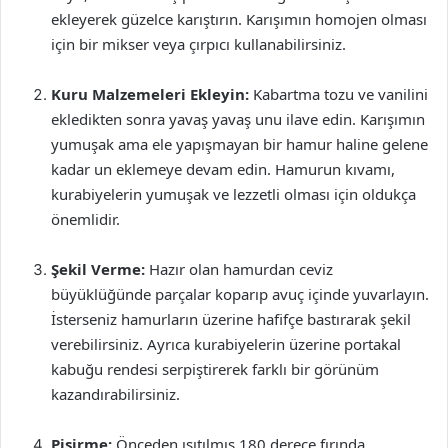
ekleyerek güzelce karıştırın. Karışımın homojen olması
için bir mikser veya çırpıcı kullanabilirsiniz.
Kuru Malzemeleri Ekleyin:
Kabartma tozu ve vanilini
ekledikten sonra yavaş yavaş unu ilave edin. Karışımın
yumuşak ama ele yapışmayan bir hamur haline gelene
kadar un eklemeye devam edin. Hamurun kıvamı,
kurabiyelerin yumuşak ve lezzetli olması için oldukça
önemlidir.
Şekil Verme:
Hazır olan hamurdan ceviz
büyüklüğünde parçalar koparıp avuç içinde yuvarlayın.
İsterseniz hamurların üzerine hafifçe bastırarak şekil
verebilirsiniz. Ayrıca kurabiyelerin üzerine portakal
kabuğu rendesi serpiştirerek farklı bir görünüm
kazandırabilirsiniz.
Pişirme:
Önceden ısıtılmış 180 derece fırında,