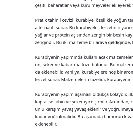
çeşitli baharatlar veya kuru meyveler ekleyerek
Pratik tahinli cevizli kurabiye, özellikle yoğun te
alternatifi sunar. Bu kurabiyeler, lezzetinin yanı s
yağlar ve protein açısından zengin bir besin kay
zengindir. Bu iki malzeme bir araya geldiğinde, he
Kurabiyenin yapımında kullanılacak malzemeler o
un, şeker ve kabartma tozu bulunur. Bu malzemel
da eklenebilir. Vanilya, kurabiyelere hoş bir arom
lezzet sunar. Malzemelerin tazeliği, kurabiyenin
Kurabiyenin yapım aşaması oldukça kolaydır. İlk o
kapta ise tahin ve şeker iyice çırpılır. Ardından, 
unlu karışım yavaş yavaş eklenir ve yoğrulmaya
kadar yoğrulmalıdır. Bu aşamada hamurun kıvam
eklenebilir.