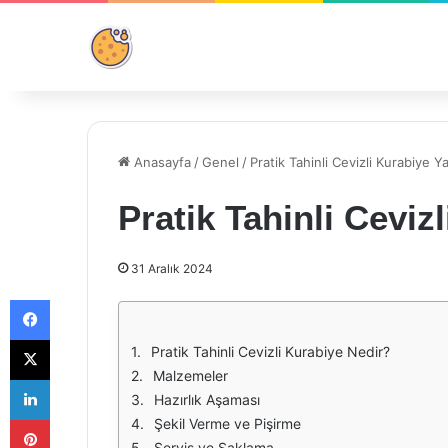
Anasayfa
/
Genel
/
Pratik Tahinli Cevizli Kurabiye Yap
Pratik Tahinli Cevizl
31 Aralık 2024
Facebook
X
Pratik Tahinli Cevizli Kurabiye Nedir?
Malzemeler
LinkedIn
Hazırlık Aşaması
Pinterest
Şekil Verme ve Pişirme
Servis ve Saklama