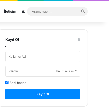
Sitemap
Arama
İletişim
yap
...
Kayıt Ol
Unuttunuz mu?
Beni hatırla
Kayıt Ol