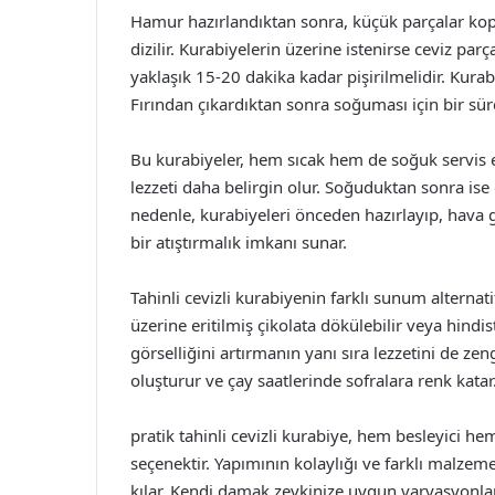
Hamur hazırlandıktan sonra, küçük parçalar koparı
dizilir. Kurabiyelerin üzerine istenirse ceviz parç
yaklaşık 15-20 dakika kadar pişirilmelidir. Kurabi
Fırından çıkardıktan sonra soğuması için bir sür
Bu kurabiyeler, hem sıcak hem de soğuk servis edi
lezzeti daha belirgin olur. Soğuduktan sonra ise 
nedenle, kurabiyeleri önceden hazırlayıp, hava 
bir atıştırmalık imkanı sunar.
Tahinli cevizli kurabiyenin farklı sunum alternat
üzerine eritilmiş çikolata dökülebilir veya hindis
görselliğini artırmanın yanı sıra lezzetini de zengi
oluşturur ve çay saatlerinde sofralara renk katar
pratik tahinli cevizli kurabiye, hem besleyici he
seçenektir. Yapımının kolaylığı ve farklı malzeme
kılar. Kendi damak zevkinize uygun varyasyonlar d