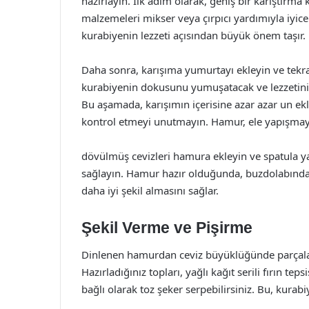
hazırlayın. İlk adım olarak, geniş bir karıştırma 
malzemeleri mikser veya çırpıcı yardımıyla iyice
kurabiyenin lezzeti açısından büyük önem taşır.
Daha sonra, karışıma yumurtayı ekleyin ve tek
kurabiyenin dokusunu yumuşatacak ve lezzetini a
Bu aşamada, karışımın içerisine azar azar un ek
kontrol etmeyi unutmayın. Hamur, ele yapışmay
dövülmüş cevizleri hamura ekleyin ve spatula yar
sağlayın. Hamur hazır olduğunda, buzdolabında 
daha iyi şekil almasını sağlar.
Şekil Verme ve Pişirme
Dinlenen hamurdan ceviz büyüklüğünde parçalar
Hazırladığınız topları, yağlı kağıt serili fırın teps
bağlı olarak toz şeker serpebilirsiniz. Bu, kurabi