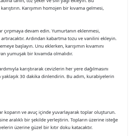
kabına tahin, toz şeker ve sıvı yağı ekleyin. Bu
 karıştırın. Karışımın homojen bir kıvama gelmesi,
rar çırpmaya devam edin. Yumurtanın eklenmesi,
rtıracaktır. Ardından kabartma tozu ve vanilini ekleyin.
lemeye başlayın. Unu eklerken, karışımın kıvamını
an yumuşak bir kıvamda olmalıdır.
dımıyla karıştırarak cevizlerin her yere dağılmasını
yaklaşık 30 dakika dinlendirin. Bu adım, kurabiyelerin
 koparın ve avuç içinde yuvarlayarak toplar oluşturun.
isine aralıklı bir şekilde yerleştirin. Topların üzerine isteğe
yelerin üzerine güzel bir kıtır doku katacaktır.