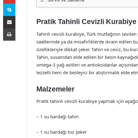
Skype
E-Posta ile paylaş
Pratik Tahinli Cevizli Kurabiye
Yazdır
Tahinli cevizli kurabiye, Türk mutfağının sevilen v
saatlerinde ya da misafirliklerde ikram edilen 
özellikleriyle dikkat çeker. Tahin ve ceviz, bu k
Tahin, susamdan elde edilen bir besin kaynağıdır
omega-3 yağ asitleri ve antioksidanlar açısından
lezzetli hem de besleyici bir atıştırmalık elde et
Malzemeler
Pratik tahinli cevizli kurabiye yapmak için aşağ
– 1 su bardağı tahin
– 1 su bardağı toz şeker