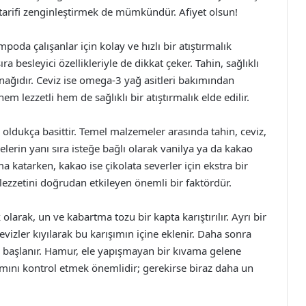
 tarifi zenginleştirmek de mümkündür. Afiyet olsun!
mpoda çalışanlar için kolay ve hızlı bir atıştırmalık
ıra besleyici özellikleriyle de dikkat çeker. Tahin, sağlıklı
nağıdır. Ceviz ise omega-3 yağ asitleri bakımından
m lezzetli hem de sağlıklı bir atıştırmalık elde edilir.
ldukça basittir. Temel malzemeler arasında tahin, ceviz,
erin yanı sıra isteğe bağlı olarak vanilya ya da kakao
a katarken, kakao ise çikolata severler için ekstra bir
 lezzetini doğrudan etkileyen önemli bir faktördür.
larak, un ve kabartma tozu bir kapta karıştırılır. Ayrı bir
cevizler kıyılarak bu karışımın içine eklenir. Daha sonra
 başlanır. Hamur, ele yapışmayan bir kıvama gelene
ını kontrol etmek önemlidir; gerekirse biraz daha un