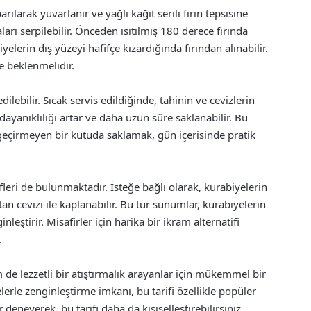
larak yuvarlanır ve yağlı kağıt serili fırın tepsisine
aları serpilebilir. Önceden ısıtılmış 180 derece fırında
yelerin dış yüzeyi hafifçe kızardığında fırından alınabilir.
e beklenmelidir.
lebilir. Sıcak servis edildiğinde, tahinin ve cevizlerin
dayanıklılığı artar ve daha uzun süre saklanabilir. Bu
geçirmeyen bir kutuda saklamak, gün içerisinde pratik
ifleri de bulunmaktadır. İsteğe bağlı olarak, kurabiyelerin
tan cevizi ile kaplanabilir. Bu tür sunumlar, kurabiyelerin
nleştirir. Misafirler için harika bir ikram alternatifi
.
m de lezzetli bir atıştırmalık arayanlar için mükemmel bir
lerle zenginleştirme imkanı, bu tarifi özellikle popüler
eneyerek, bu tarifi daha da kişiselleştirebilirsiniz.