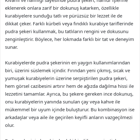
Kıvamı ve hafifliği sayesinde pudra şekeri, hamur işlerine
eklenerek onlara zarif bir dokunuş katarken, özellikle
kurabiyelere sunduğu tatlı ve pürüzsüz bir lezzet ile de
dikkat çeker. Farklı kürbeli veya fındıklı kurabiye tariflerinde
pudra şekeri kullanmak, bu tatlıların rengini ve dokusunu
zenginleştirir. Böylece, her lokmada farklı bir tat ve deneyim
sunar.
Kurabiyelerde pudra şekerinin en yaygın kullanımlarından
biri, üzerini süslemek içindir. Fırından yeni çıkmış, sıcak ve
yumuşak kurabiyelerin üzerine serpiştirilen pudra şekeri,
hem görsel cazibesini artırır hem de ağızda dağılma hissi ile
lezzetini tamamlar. Ayrıca, bu şekere gereken ince dokunuş,
onu kurabiyelerin yanında sunulan çay veya kahve ile
mükemmel bir uyum içinde buluşturur. Bu kombinasyon ise
arkadaşlar veya aile ile geçirilen keyifli anların vazgeçilmezi
olur.