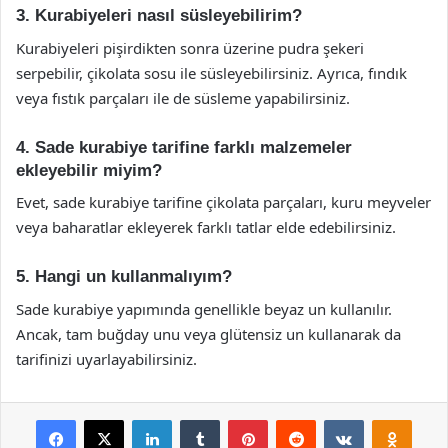
3. Kurabiyeleri nasıl süsleyebilirim?
Kurabiyeleri pişirdikten sonra üzerine pudra şekeri
serpebilir, çikolata sosu ile süsleyebilirsiniz. Ayrıca, fındık
veya fıstık parçaları ile de süsleme yapabilirsiniz.
4. Sade kurabiye tarifine farklı malzemeler
ekleyebilir miyim?
Evet, sade kurabiye tarifine çikolata parçaları, kuru meyveler
veya baharatlar ekleyerek farklı tatlar elde edebilirsiniz.
5. Hangi un kullanmalıyım?
Sade kurabiye yapımında genellikle beyaz un kullanılır.
Ancak, tam buğday unu veya glütensiz un kullanarak da
tarifinizi uyarlayabilirsiniz.
Facebook
X
LinkedIn
Tumblr
Pinterest
Reddit
VKontakte
Odnok