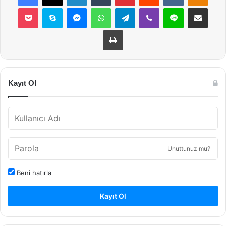
Pocket
Skype
Messenger
WhatsApp
Telegram
Viber
Line
E-Posta ile payla
Yazdır
Kayıt Ol
Unuttunuz mu?
Beni hatırla
Kayıt Ol