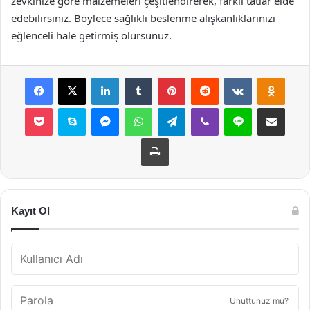
zevkinize göre malzemeleri çeşitlendirerek, farklı tatlar elde
edebilirsiniz. Böylece sağlıklı beslenme alışkanlıklarınızı
eğlenceli hale getirmiş olursunuz.
Facebook
X
LinkedIn
Tumblr
Pinterest
Reddit
VKontakte
Odnok
Pocket
Skype
Messenger
WhatsApp
Telegram
Viber
Line
E-Posta ile payla
Yazdır
Kayıt Ol
Unuttunuz mu?