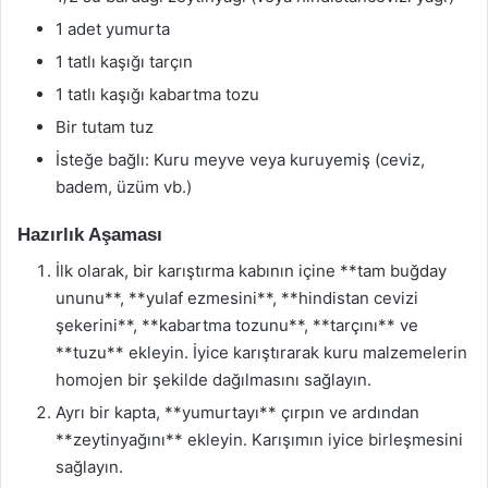
1 adet yumurta
1 tatlı kaşığı tarçın
1 tatlı kaşığı kabartma tozu
Bir tutam tuz
İsteğe bağlı: Kuru meyve veya kuruyemiş (ceviz,
badem, üzüm vb.)
Hazırlık Aşaması
İlk olarak, bir karıştırma kabının içine **tam buğday
ununu**, **yulaf ezmesini**, **hindistan cevizi
şekerini**, **kabartma tozunu**, **tarçını** ve
**tuzu** ekleyin. İyice karıştırarak kuru malzemelerin
homojen bir şekilde dağılmasını sağlayın.
Ayrı bir kapta, **yumurtayı** çırpın ve ardından
**zeytinyağını** ekleyin. Karışımın iyice birleşmesini
sağlayın.