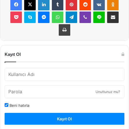
Pocket
Skype
Messenger
WhatsApp
Telegram
Viber
Line
E-Posta ile payla
Yazdır
Kayıt Ol
Unuttunuz mu?
Beni hatırla
Kayıt Ol