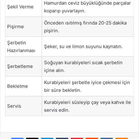
Hamurdan ceviz büyüklüğünde parçalar
Şekil Verme
koparıp yuvarlayın.
Önceden ısıtılmış fırında 20-25 dakika
Pişirme
pişirin.
Şerbetin
Şeker, su ve limon suyunu kaynatın.
Hazırlanması
Soğuyan kurabiyeleri sıcak şerbetin
Şerbetleme
içine alın.
Kurabiyeleri şerbetle iyice çekmesi için
Bekletme
bir süre bekletin.
Kurabiyeleri süsleyip çay veya kahve ile
Servis
servis edin.
Facebook
X
LinkedIn
Tumblr
Pinterest
Reddit
VKontakte
Odnok