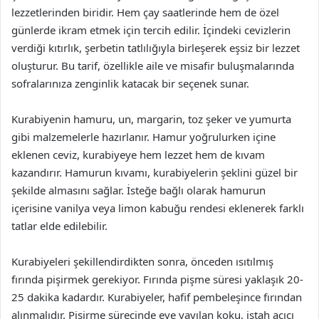
lezzetlerinden biridir. Hem çay saatlerinde hem de özel
günlerde ikram etmek için tercih edilir. İçindeki cevizlerin
verdiği kıtırlık, şerbetin tatlılığıyla birleşerek eşsiz bir lezzet
oluşturur. Bu tarif, özellikle aile ve misafir buluşmalarında
sofralarınıza zenginlik katacak bir seçenek sunar.
Kurabiyenin hamuru, un, margarin, toz şeker ve yumurta
gibi malzemelerle hazırlanır. Hamur yoğrulurken içine
eklenen ceviz, kurabiyeye hem lezzet hem de kıvam
kazandırır. Hamurun kıvamı, kurabiyelerin şeklini güzel bir
şekilde almasını sağlar. İsteğe bağlı olarak hamurun
içerisine vanilya veya limon kabuğu rendesi eklenerek farklı
tatlar elde edilebilir.
Kurabiyeleri şekillendirdikten sonra, önceden ısıtılmış
fırında pişirmek gerekiyor. Fırında pişme süresi yaklaşık 20-
25 dakika kadardır. Kurabiyeler, hafif pembeleşince fırından
alınmalıdır. Pişirme sürecinde eve yayılan koku, iştah açıcı