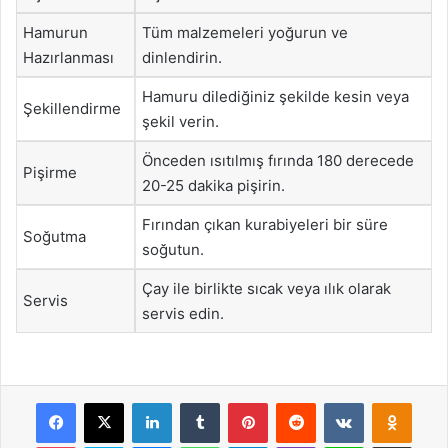
Hamurun
Tüm malzemeleri yoğurun ve
Hazırlanması
dinlendirin.
Hamuru dilediğiniz şekilde kesin veya
Şekillendirme
şekil verin.
Önceden ısıtılmış fırında 180 derecede
Pişirme
20-25 dakika pişirin.
Fırından çıkan kurabiyeleri bir süre
Soğutma
soğutun.
Çay ile birlikte sıcak veya ılık olarak
Servis
servis edin.
Facebook
X
LinkedIn
Tumblr
Pinterest
Reddit
VKontakte
Odnok
Pocket
Skype
Messenger
WhatsApp
Telegram
Viber
Line
E-Posta ile payla