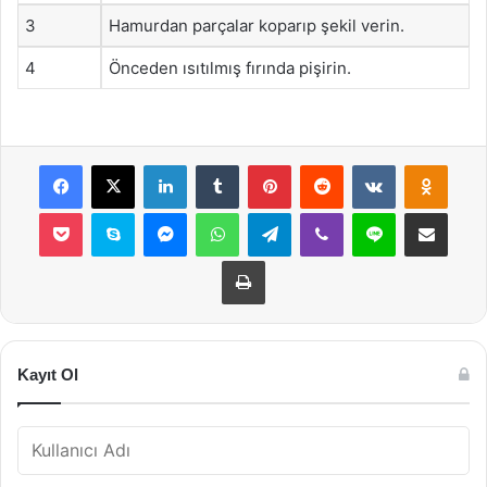
3
Hamurdan parçalar koparıp şekil verin.
4
Önceden ısıtılmış fırında pişirin.
Facebook
X
LinkedIn
Tumblr
Pinterest
Reddit
VKontakte
Odnok
Pocket
Skype
Messenger
WhatsApp
Telegram
Viber
Line
E-Posta ile payla
Yazdır
Kayıt Ol