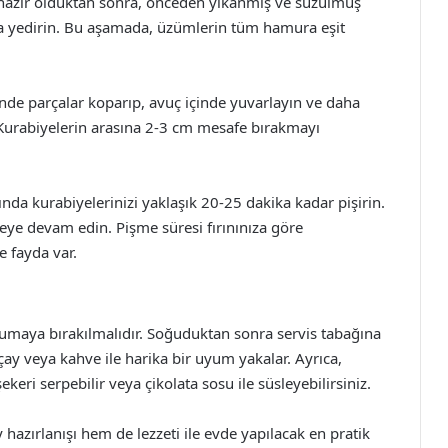
azır olduktan sonra, önceden yıkanmış ve süzülmüş
a yedirin. Bu aşamada, üzümlerin tüm hamura eşit
de parçalar koparıp, avuç içinde yuvarlayın ve daha
n. Kurabiyelerin arasına 2-3 cm mesafe bırakmayı
ında kurabiyelerinizi yaklaşık 20-25 dakika kadar pişirin.
meye devam edin. Pişme süresi fırınınıza göre
e fayda var.
oğumaya bırakılmalıdır. Soğuduktan sonra servis tabağına
 çay veya kahve ile harika bir uyum yakalar. Ayrıca,
keri serpebilir veya çikolata sosu ile süsleyebilirsiniz.
 hazırlanışı hem de lezzeti ile evde yapılacak en pratik