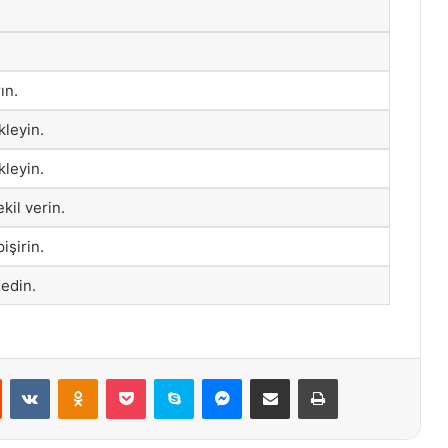
ın.
leyin.
kleyin.
kil verin.
işirin.
edin.
st
Reddit
VKontakte
Odnoklassniki
Pocket
Skype
Messenger
E-Posta ile paylaş
Yazdır