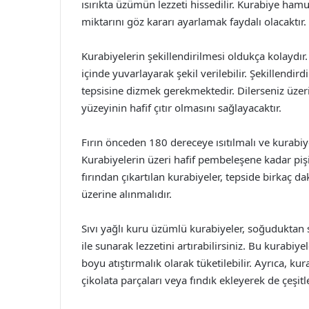
ısırıkta üzümün lezzeti hissedilir. Kurabiye ham
miktarını göz kararı ayarlamak faydalı olacaktır.
Kurabiyelerin şekillendirilmesi oldukça kolayd
içinde yuvarlayarak şekil verilebilir. Şekillendird
tepsisine dizmek gerekmektedir. Dilerseniz üzerin
yüzeyinin hafif çıtır olmasını sağlayacaktır.
Fırın önceden 180 dereceye ısıtılmalı ve kurabiye
Kurabiyelerin üzeri hafif pembeleşene kadar pişi
fırından çıkartılan kurabiyeler, tepside birkaç da
üzerine alınmalıdır.
Sıvı yağlı kuru üzümlü kurabiyeler, soğuduktan s
ile sunarak lezzetini artırabilirsiniz. Bu kurabi
boyu atıştırmalık olarak tüketilebilir. Ayrıca, k
çikolata parçaları veya fındık ekleyerek de çeşitle