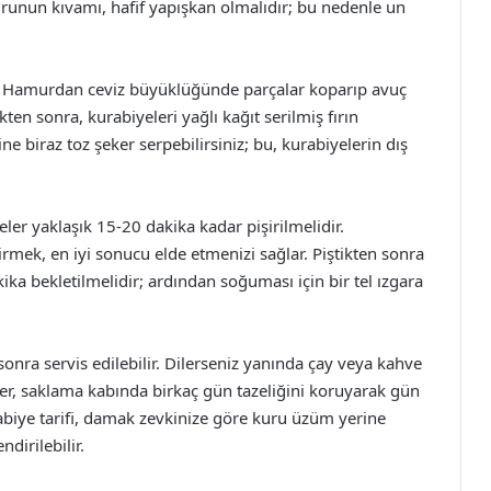
urunun kıvamı, hafif yapışkan olmalıdır; bu nedenle un
ır. Hamurdan ceviz büyüklüğünde parçalar koparıp avuç
ikten sonra, kurabiyeleri yağlı kağıt serilmiş fırın
e biraz toz şeker serpebilirsiniz; bu, kurabiyelerin dış
ler yaklaşık 15-20 dakika kadar pişirilmelidir.
rmek, en iyi sonucu elde etmenizi sağlar. Piştikten sonra
kika bekletilmelidir; ardından soğuması için bir tel ızgara
onra servis edilebilir. Dilerseniz yanında çay veya kahve
yeler, saklama kabında birkaç gün tazeliğini koruyarak gün
urabiye tarifi, damak zevkinize göre kuru üzüm yerine
ndirilebilir.