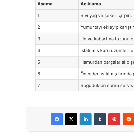
Aşama
Açıklama
1
Sıvı yağ ve şekeri çırpın.
2
Yumurtayı ekleyip karıştır
3
Un ve kabartma tozunu ek
4
Islatılmış kuru üzümleri e
5
Hamurdan parçalar alıp şe
6
Önceden ısıtılmış fırında p
7
Soğuduktan sonra servis 
Facebook
X
LinkedIn
Tumblr
Pintere