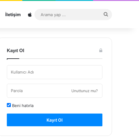
Sitemap
Arama
İletişim
yap
...
Kayıt Ol
Unuttunuz mu?
Beni hatırla
Kayıt Ol