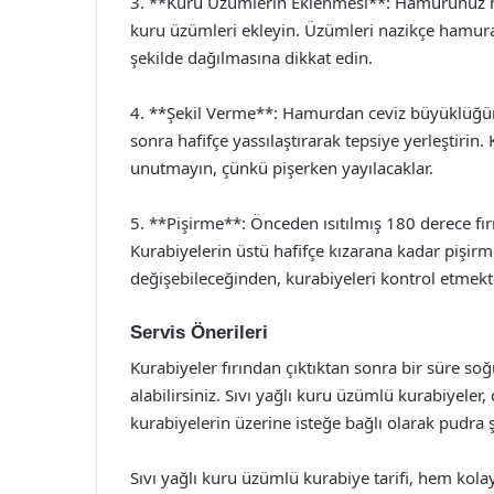
3. **Kuru Üzümlerin Eklenmesi**: Hamurunuz h
kuru üzümleri ekleyin. Üzümleri nazikçe hamur
şekilde dağılmasına dikkat edin.
4. **Şekil Verme**: Hamurdan ceviz büyüklüğün
sonra hafifçe yassılaştırarak tepsiye yerleştiri
unutmayın, çünkü pişerken yayılacaklar.
5. **Pişirme**: Önceden ısıtılmış 180 derece fır
Kurabiyelerin üstü hafifçe kızarana kadar pişir
değişebileceğinden, kurabiyeleri kontrol etmekt
Servis Önerileri
Kurabiyeler fırından çıktıktan sonra bir süre s
alabilirsiniz. Sıvı yağlı kuru üzümlü kurabiyeler,
kurabiyelerin üzerine isteğe bağlı olarak pudra şe
Sıvı yağlı kuru üzümlü kurabiye tarifi, hem kolay