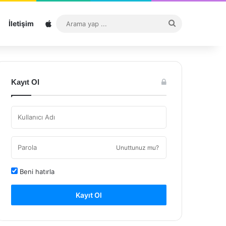
Sitemap
Arama
İletişim
yap
...
Kayıt Ol
Unuttunuz mu?
Beni hatırla
Kayıt Ol