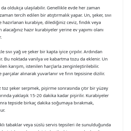
da oldukça ulaşılabilir. Genellikle evde her zaman
man tercih edilen bir atıştırmalık yapar. Un, şeker, sıvı
hazırlanan kurabiye, dilediğiniz ceviz, fındık veya
dan alacağınız hazır kurabiyeler yerine ev yapımı olanı
.
e sıvı yağ ve şeker bir kapta iyice çırpılır. Ardından
r. Bu noktada vanilya ve kabartma tozu da eklenir. Un
n karışım, istenilen harçlarla zenginleştirilebilir.
rçalar alınarak yuvarlanır ve fırın tepsisine dizilir.
 toz şeker serpmek, pişirme sonrasında çıtır bir yüzey
rında yaklaşık 15-20 dakika kadar pişirilir. Kurabiyeler
n sonra tepside birkaç dakika soğumaya bırakmak,
ur.
lı tabaklar veya süslü servis tepsileri ile sunulduğunda