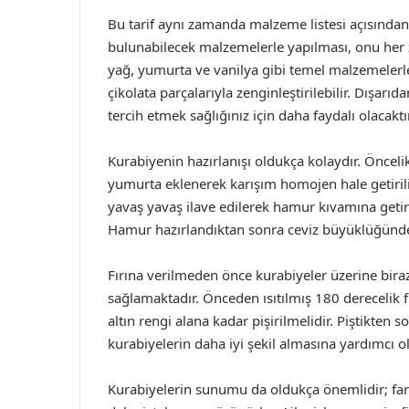
Bu tarif aynı zamanda malzeme listesi açısından 
bulunabilecek malzemelerle yapılması, onu her za
yağ, yumurta ve vanilya gibi temel malzemelerle 
çikolata parçalarıyla zenginleştirilebilir. Dışarı
tercih etmek sağlığınız için daha faydalı olacaktır
Kurabiyenin hazırlanışı oldukça kolaydır. Öncelikl
yumurta eklenerek karışım homojen hale getirili
yavaş yavaş ilave edilerek hamur kıvamına getirile
Hamur hazırlandıktan sonra ceviz büyüklüğünde pa
Fırına verilmeden önce kurabiyeler üzerine biraz
sağlamaktadır. Önceden ısıtılmış 180 derecelik fı
altın rengi alana kadar pişirilmelidir. Piştikte
kurabiyelerin daha iyi şekil almasına yardımcı ol
Kurabiyelerin sunumu da oldukça önemlidir; fark