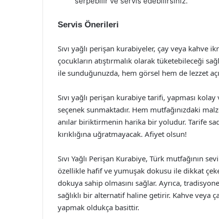
serpebilir ve servis edebilirsiniz.
Servis Önerileri
Sıvı yağlı perişan kurabiyeler, çay veya kahve i
çocukların atıştırmalık olarak tüketebileceği sağl
ile sunduğunuzda, hem görsel hem de lezzet açı
Sıvı yağlı perişan kurabiye tarifi, yapması kolay v
seçenek sunmaktadır. Hem mutfağınızdaki malze
anılar biriktirmenin harika bir yoludur. Tarife s
kırıklığına uğratmayacak. Afiyet olsun!
Sıvı Yağlı Perişan Kurabiye, Türk mutfağının sevil
özellikle hafif ve yumuşak dokusu ile dikkat çek
dokuya sahip olmasını sağlar. Ayrıca, tradisyone
sağlıklı bir alternatif haline getirir. Kahve veya
yapmak oldukça basittir.