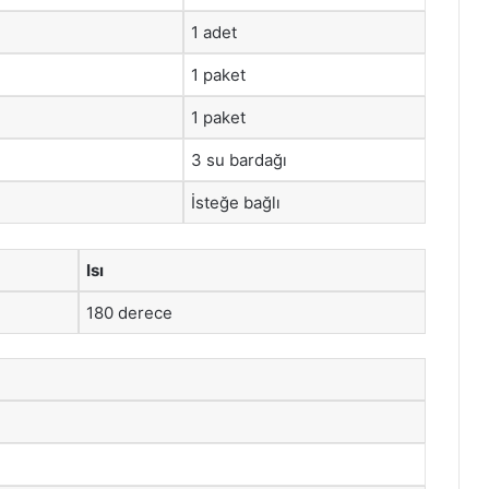
1 adet
1 paket
1 paket
3 su bardağı
İsteğe bağlı
Isı
180 derece