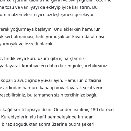
 tozu ve vanilyayı da ekleyip iyice karıştırın. Bu
üm malzemelerin iyice özdeşleşmesi gerekiyor.
eyerek yoğurmaya başlayın. Unu eklerken hamurun
k sert olmaması, hafif yumuşak bir kıvamda olması
yumuşak ve lezzetli olacak.
 fındık veya kuru üzüm gibi iç harçlarınızı
 ayarlayarak kurabiyeleri daha da zenginleştirebilirsiniz.
koparıp avuç içinde yuvarlayın. Hamurun ortasına
 ve ardından hamuru kapatıp yuvarlayarak şekil verin.
kesebilirsiniz, bu tamamen sizin tercihinize bağlı.
lı kağıt serili tepsiye dizin. Önceden ısıtılmış 180 derece
. Kurabiyelerin altı hafif pembeleşince fırından
eri biraz soğuduktan sonra üzerine pudra şekeri