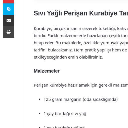
Skype
Sıvı Yağlı Perişan Kurabiye Tar
E-Posta ile paylaş
Yazdır
Kurabiye, birçok insanın severek tükettiği, kahv
biridir. Farklı malzemelerle hazırlanan çeşitli tar
hitap eder. Bu makalede, özellikle yumuşak yapıs
tarifini bulacaksınız. Hem pratik yapılışı hem de 
etkileyeceğinden emin olabilirsiniz.
Malzemeler
Perişan kurabiye hazırlamak için gerekli malzemel
125 gram margarin (oda sıcaklığında)
1 çay bardağı sıvı yağ
1 çay bardağı yoğurt