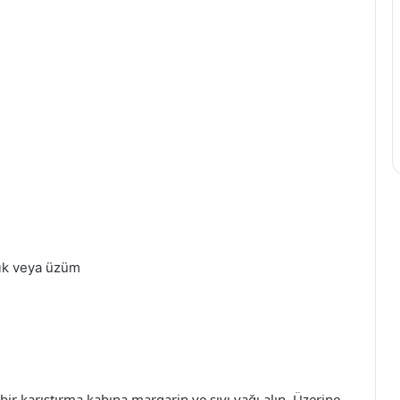
ndık veya üzüm
n bir karıştırma kabına margarin ve sıvı yağı alın. Üzerine