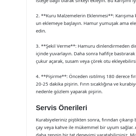
isteğe bağlı olarak sirkeyi ekleyin. Bu karışımı iy
2. **Kuru Malzemelerin Eklenmesi**: Karışıma k
un eklemeye başlayın. Hamur yumuşak ama ele
edin.
3. **Şekil Verme**: Hamuru dinlendirmeden dir
içinde yuvarlayın. Daha sonra hafifçe bastırarak
çukur açarak, susam veya çörek otu ekleyebilirsi
4. **Pişirme**: Önceden ısıtılmış 180 derece fırı
20-25 dakika pişirin. Fırın sıcaklığına ve kurabiy
nedenle gözlem yaparak pişirin.
Servis Önerileri
Kurabiyeleriniz piştikten sonra, fırından çıkarıp 
çay veya kahve ile mükemmel bir uyum sağlar. A
daha zengin bir tat deneyimi yaratabilirsiniz. Mi