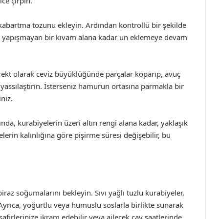
ice çırpın.
abartma tozunu ekleyin. Ardından kontrollü bir şekilde
 yapışmayan bir kıvam alana kadar un eklemeye devam
ekt olarak ceviz büyüklüğünde parçalar koparıp, avuç
 yassılaştırın. İsterseniz hamurun ortasına parmakla bir
niz.
nda, kurabiyelerin üzeri altın rengi alana kadar, yaklaşık
elerin kalınlığına göre pişirme süresi değişebilir, bu
biraz soğumalarını bekleyin. Sıvı yağlı tuzlu kurabiyeler,
yrıca, yoğurtlu veya humuslu soslarla birlikte sunarak
safirlerinize ikram edebilir veya ailecek çay saatlerinde