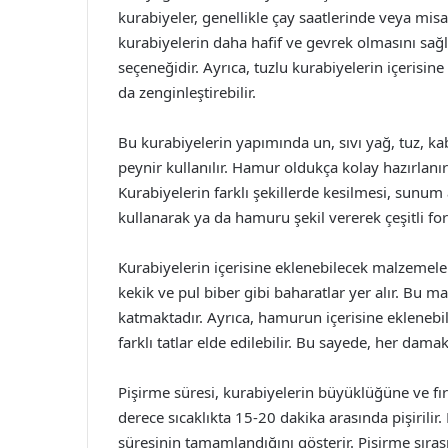
kurabiyeler, genellikle çay saatlerinde veya misaf
kurabiyelerin daha hafif ve gevrek olmasını sağlar
seçeneğidir. Ayrıca, tuzlu kurabiyelerin içerisine
da zenginleştirebilir.
Bu kurabiyelerin yapımında un, sıvı yağ, tuz, kab
peynir kullanılır. Hamur oldukça kolay hazırlan
Kurabiyelerin farklı şekillerde kesilmesi, sunum 
kullanarak ya da hamuru şekil vererek çeşitli for
Kurabiyelerin içerisine eklenebilecek malzemele
kekik ve pul biber gibi baharatlar yer alır. Bu
katmaktadır. Ayrıca, hamurun içerisine eklenebil
farklı tatlar elde edilebilir. Bu sayede, her d
Pişirme süresi, kurabiyelerin büyüklüğüne ve fırı
derece sıcaklıkta 15-20 dakika arasında pişirilir
süresinin tamamlandığını gösterir. Pişirme sıra