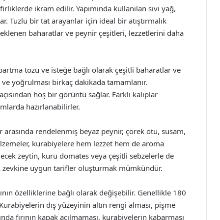
irliklerde ikram edilir. Yapımında kullanılan sıvı yağ,
. Tuzlu bir tat arayanlar için ideal bir atıştırmalık
 eklenen baharatlar ve peynir çeşitleri, lezzetlerini daha
artma tozu ve isteğe bağlı olarak çeşitli baharatlar ve
ır ve yoğrulması birkaç dakikada tamamlanır.
açısından hoş bir görüntü sağlar. Farklı kalıplar
mlarda hazırlanabilirler.
r arasında rendelenmiş beyaz peynir, çörek otu, susam,
 malzemeler, kurabiyelere hem lezzet hem de aroma
ecek zeytin, kuru domates veya çeşitli sebzelerle de
amak zevkine uygun tarifler oluşturmak mümkündür.
nın özelliklerine bağlı olarak değişebilir. Genellikle 180
. Kurabiyelerin dış yüzeyinin altın rengi alması, pişme
sında fırının kapak açılmaması, kurabiyelerin kabarması