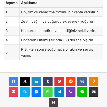
Aşama
Açıklama
1
Un, tuz ve kabartma tozunu bir kapta karıştırın.
2
Zeytinyağını ve yoğurdu ekleyerek yoğurun.
3
Hamuru dinlendirin ve istediğiniz şekli verin.
4
Önceden ısıtılmış fırında 180 derece pişirin.
Piştikten sonra soğumaya bırakın ve servis
5
yapın.
Facebook
X
LinkedIn
Tumblr
Pinterest
Reddit
VKontakte
Odnok
Pocket
Skype
Messenger
WhatsApp
Telegram
Viber
Line
E-Posta ile payla
Yazdır