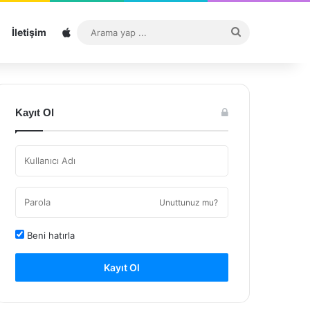
Sitemap
Arama
İletişim
yap
...
Kayıt Ol
Unuttunuz mu?
Beni hatırla
Kayıt Ol