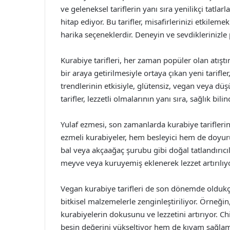
ve geleneksel tariflerin yanı sıra yenilikçi tatlar
hitap ediyor. Bu tarifler, misafirlerinizi etkileme
harika seçeneklerdir. Deneyin ve sevdiklerinizle 
Kurabiye tarifleri, her zaman popüler olan atışt
bir araya getirilmesiyle ortaya çıkan yeni tarifle
trendlerinin etkisiyle, glütensiz, vegan veya düşük
tarifler, lezzetli olmalarının yanı sıra, sağlık bi
Yulaf ezmesi, son zamanlarda kurabiye tariflerin
ezmeli kurabiyeler, hem besleyici hem de doyurucu
bal veya akçaağaç şurubu gibi doğal tatlandırıcıla
meyve veya kuruyemiş eklenerek lezzet artırılıyo
Vegan kurabiye tarifleri de son dönemde oldukça
bitkisel malzemelerle zenginleştiriliyor. Örneğin
kurabiyelerin dokusunu ve lezzetini artırıyor. 
besin değerini yükseltiyor hem de kıvam sağlam