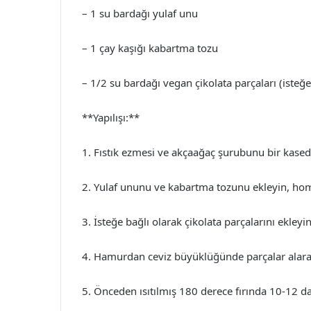
– 1 su bardağı yulaf unu
– 1 çay kaşığı kabartma tozu
– 1/2 su bardağı vegan çikolata parçaları (isteğe
**Yapılışı:**
1. Fıstık ezmesi ve akçaağaç şurubunu bir kasede
2. Yulaf ununu ve kabartma tozunu ekleyin, hom
3. İsteğe bağlı olarak çikolata parçalarını ekleyin
4. Hamurdan ceviz büyüklüğünde parçalar alarak y
5. Önceden ısıtılmış 180 derece fırında 10-12 da