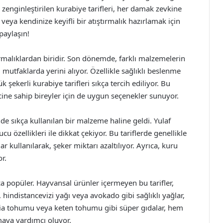
la zenginleştirilen kurabiye tarifleri, her damak zevkine
k veya kendinize keyifli bir atıştırmalık hazırlamak için
paylaşın!
ırmalıklardan biridir. Son dönemde, farklı malzemelerin
r, mutfaklarda yerini alıyor. Özellikle sağlıklı beslenme
 şekerli kurabiye tarifleri sıkça tercih ediliyor. Bu
lincine sahip bireyler için de uygun seçenekler sunuyor.
de sıkça kullanılan bir malzeme haline geldi. Yulaf
 özellikleri ile dikkat çekiyor. Bu tariflerde genellikle
r kullanılarak, şeker miktarı azaltılıyor. Ayrıca, kuru
r.
 popüler. Hayvansal ürünler içermeyen bu tarifler,
, hindistancevizi yağı veya avokado gibi sağlıklı yağlar,
Chia tohumu veya keten tohumu gibi süper gıdalar, hem
aya yardımcı oluyor.