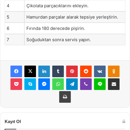
4
Çikolata parçacıklarını ekleyin.
5
Hamurdan parçalar alarak tepsiye yerleştirin.
6
Fırında 180 derecede pişirin.
7
Soğuduktan sonra servis yapın.
Facebook
X
LinkedIn
Tumblr
Pinterest
Reddit
VKontakte
Odnok
Pocket
Skype
Messenger
WhatsApp
Telegram
Viber
Line
E-Posta ile payla
Yazdır
Kayıt Ol