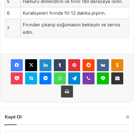
5
Hamuru dinlendirin ve fırını 180 dereceye ısıtın.
6
Kurabiyeleri fırında 10-12 dakika pişirin.
Fırından çıkarıp soğumasını bekleyin ve servis
7
edin.
Facebook
X
LinkedIn
Tumblr
Pinterest
Reddit
VKontakte
Odnok
Pocket
Skype
Messenger
WhatsApp
Telegram
Viber
Line
E-Posta ile payla
Yazdır
Kayıt Ol