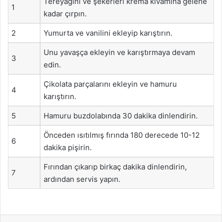
Tereyağını ve şekerleri krema kıvamına gelene
1
kadar çırpın.
2
Yumurta ve vanilini ekleyip karıştırın.
Unu yavaşça ekleyin ve karıştırmaya devam
3
edin.
Çikolata parçalarını ekleyin ve hamuru
4
karıştırın.
5
Hamuru buzdolabında 30 dakika dinlendirin.
Önceden ısıtılmış fırında 180 derecede 10-12
6
dakika pişirin.
Fırından çıkarıp birkaç dakika dinlendirin,
7
ardından servis yapın.