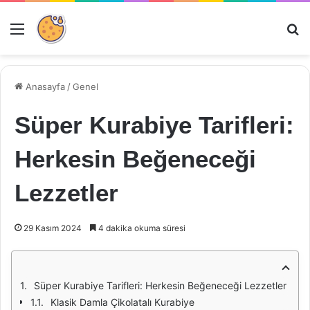
Menü
Ar
Anasayfa
/
Genel
Süper Kurabiye Tarifleri:
Herkesin Beğeneceği
Lezzetler
29 Kasım 2024
4 dakika okuma süresi
Süper Kurabiye Tarifleri: Herkesin Beğeneceği Lezzetler
Klasik Damla Çikolatalı Kurabiye