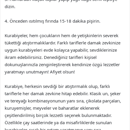
dizin.
4. Önceden ısıtılmış fırında 15-18 dakika pişirin.
Kurabiyeler, hem çocukların hem de yetişkinlerin severek
tükettiği atıştırmalıklardır. Farklı tariflerle damak zevkinize
uygun kurabiyeleri evde kolayca yapabilir, sevdiklerinize
ikram edebilirsiniz. Denediğiniz tarifleri kişisel
dokunuşlarınızla zenginleştirerek kendinize özgü lezzetler
yaratmayı unutmayın! Afiyet olsun!
Kurabiye, herkesin sevdiği bir atıştırmalık olup, farklı
tariflerle her damak zevkine hitap edebilir. Klasik un, şeker
ve tereyağı kombinasyonunun yanı sıra, çikolata parçaları,
kuruyemişler, meyveler ve baharatlar eklenerek
çeşitlendirilmiş birçok lezzetli seçenek bulunmaktadır.
Özellikle çay saatlerinde ya da misafirliklerde sunulan
kurabiyeler, sıcak bir ortam yaratmanın yanı sıra,