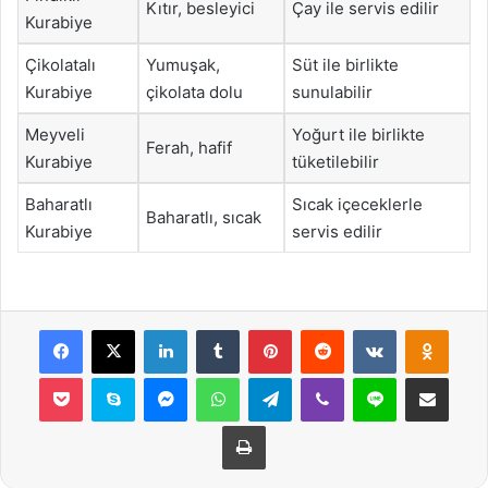
Kıtır, besleyici
Çay ile servis edilir
Kurabiye
Çikolatalı
Yumuşak,
Süt ile birlikte
Kurabiye
çikolata dolu
sunulabilir
Meyveli
Yoğurt ile birlikte
Ferah, hafif
Kurabiye
tüketilebilir
Baharatlı
Sıcak içeceklerle
Baharatlı, sıcak
Kurabiye
servis edilir
Facebook
X
LinkedIn
Tumblr
Pinterest
Reddit
VKontakte
Odnok
Pocket
Skype
Messenger
WhatsApp
Telegram
Viber
Line
E-Posta ile payla
Yazdır