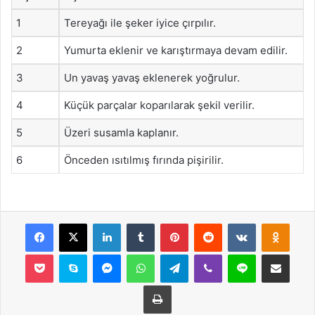
1
Tereyağı ile şeker iyice çırpılır.
2
Yumurta eklenir ve karıştırmaya devam edilir.
3
Un yavaş yavaş eklenerek yoğrulur.
4
Küçük parçalar koparılarak şekil verilir.
5
Üzeri susamla kaplanır.
6
Önceden ısıtılmış fırında pişirilir.
Facebook
X
LinkedIn
Tumblr
Pinterest
Reddit
VKontakte
Odnok
Pocket
Skype
Messenger
WhatsApp
Telegram
Viber
Line
E-Posta ile payla
Yazdır