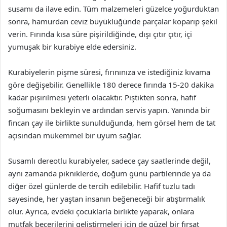
susamı da ilave edin. Tüm malzemeleri güzelce yoğurduktan
sonra, hamurdan ceviz büyüklüğünde parçalar koparıp şekil
verin. Fırında kısa süre pişirildiğinde, dışı çıtır çıtır, içi
yumuşak bir kurabiye elde edersiniz.
Kurabiyelerin pişme süresi, fırınınıza ve istediğiniz kıvama
göre değişebilir. Genellikle 180 derece fırında 15-20 dakika
kadar pişirilmesi yeterli olacaktır. Piştikten sonra, hafif
soğumasını bekleyin ve ardından servis yapın. Yanında bir
fincan çay ile birlikte sunulduğunda, hem görsel hem de tat
açısından mükemmel bir uyum sağlar.
Susamlı dereotlu kurabiyeler, sadece çay saatlerinde değil,
aynı zamanda pikniklerde, doğum günü partilerinde ya da
diğer özel günlerde de tercih edilebilir. Hafif tuzlu tadı
sayesinde, her yaştan insanın beğeneceği bir atıştırmalık
olur. Ayrıca, evdeki çocuklarla birlikte yaparak, onlara
mutfak becerilerini geliştirmeleri için de güzel bir fırsat