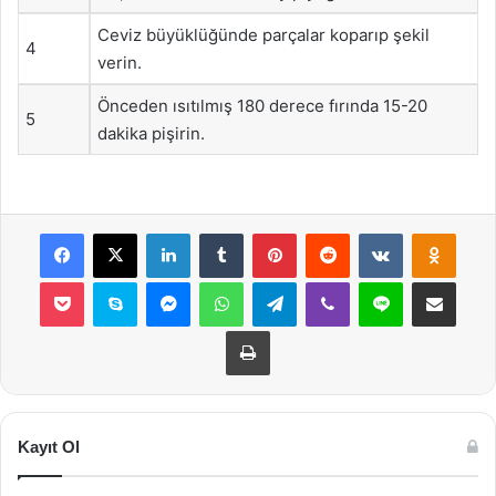
Ceviz büyüklüğünde parçalar koparıp şekil
4
verin.
Önceden ısıtılmış 180 derece fırında 15-20
5
dakika pişirin.
Facebook
X
LinkedIn
Tumblr
Pinterest
Reddit
VKontakte
Odnok
Pocket
Skype
Messenger
WhatsApp
Telegram
Viber
Line
E-Posta ile payla
Yazdır
Kayıt Ol