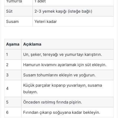
Yumurta
1 adet
Süt
2-3 yemek kaşığı (isteğe bağlı)
Susam
Yeteri kadar
Aşama
Açıklama
1
Un, şeker, tereyağı ve yumurtayı karıştırın.
2
Hamurun kıvamını ayarlamak için süt ekleyin.
3
Susam tohumlarını ekleyin ve yoğurun.
Küçük parçalar koparıp yuvarlayın, susama
4
bulayın.
5
Önceden ısıtılmış fırında pişirin.
6
Fırından çıkarıp soğuyana kadar bekleyin.