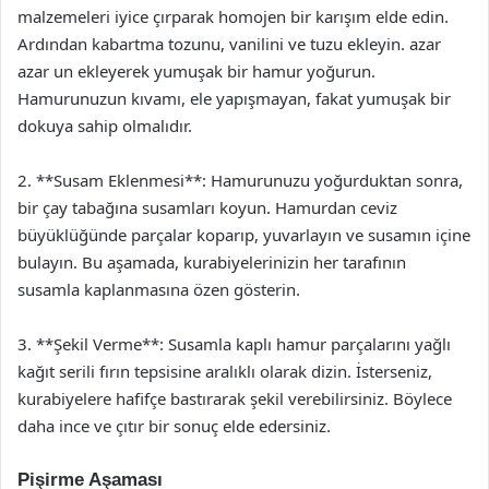
malzemeleri iyice çırparak homojen bir karışım elde edin.
Ardından kabartma tozunu, vanilini ve tuzu ekleyin. azar
azar un ekleyerek yumuşak bir hamur yoğurun.
Hamurunuzun kıvamı, ele yapışmayan, fakat yumuşak bir
dokuya sahip olmalıdır.
2. **Susam Eklenmesi**: Hamurunuzu yoğurduktan sonra,
bir çay tabağına susamları koyun. Hamurdan ceviz
büyüklüğünde parçalar koparıp, yuvarlayın ve susamın içine
bulayın. Bu aşamada, kurabiyelerinizin her tarafının
susamla kaplanmasına özen gösterin.
3. **Şekil Verme**: Susamla kaplı hamur parçalarını yağlı
kağıt serili fırın tepsisine aralıklı olarak dizin. İsterseniz,
kurabiyelere hafifçe bastırarak şekil verebilirsiniz. Böylece
daha ince ve çıtır bir sonuç elde edersiniz.
Pişirme Aşaması