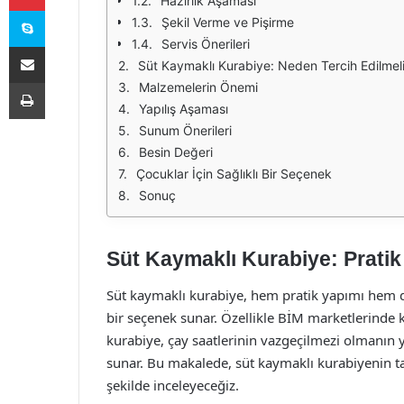
Hazırlık Aşaması
Skype
Şekil Verme ve Pişirme
Servis Önerileri
E-Posta ile paylaş
Süt Kaymaklı Kurabiye: Neden Tercih Edilmel
Yazdır
Malzemelerin Önemi
Yapılış Aşaması
Sunum Önerileri
Besin Değeri
Çocuklar İçin Sağlıklı Bir Seçenek
Sonuç
Süt Kaymaklı Kurabiye: Pratik v
Süt kaymaklı kurabiye, hem pratik yapımı hem de
bir seçenek sunar. Özellikle BİM marketlerinde 
kurabiye, çay saatlerinin vazgeçilmezi olmanın yan
sunar. Bu makalede, süt kaymaklı kurabiyenin ta
şekilde inceleyeceğiz.