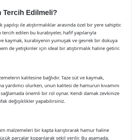
 Tercih Edilmeli?
apılışı ile atıştırmalıklar arasında özel bir yere sahiptir.
 tercih edilen bu kurabiyeler, hafif yapılarıyla
üt ve kaymak, kurabiyenin yumuşak ve gevrek bir dokuya
 de yetişkinler için ideal bir atıştırmalık haline getirir.
zemelerin kalitesine bağlıdır. Taze süt ve kaymak,
ına yardımcı olurken, unun kalitesi de hamurun kıvamını
ini sağlamada önemli bir rol oynar. Kendi damak zevkinize
ak değişiklikler yapabilirsiniz.
 tüm malzemeleri bir kapta karıştırarak hamur haline
çük parçalar koparılarak şekil verilir. Bu aşamada,