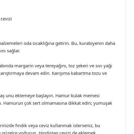
 cevizi
lzemeleri oda sıcaklığına getirin. Bu, kurabiyenin daha
nı sağlar.
ında margarin veya tereyağını, toz şekeri ve sıvı yağı
 karıştırmaya devam edin. Karışıma kabartma tozu ve
avaş unu eklemeye başlayın. Hamur kulak memesi
. Hamurun çok sert olmamasına dikkat edin; yumuşak
inizde fındık veya ceviz kullanmak isterseniz, bu
 güzelce yoğurun. Hindistan cevizi de eklemek