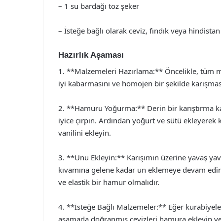
– 1 su bardağı toz şeker
– İsteğe bağlı olarak ceviz, fındık veya hindistan
Hazırlık Aşaması
1. **Malzemeleri Hazırlama:** Öncelikle, tüm ma
iyi kabarmasını ve homojen bir şekilde karışması
2. **Hamuru Yoğurma:** Derin bir karıştırma kab
iyice çırpın. Ardından yoğurt ve sütü ekleyerek
vanilini ekleyin.
3. **Unu Ekleyin:** Karışımın üzerine yavaş y
kıvamına gelene kadar un eklemeye devam edin
ve elastik bir hamur olmalıdır.
4. **İsteğe Bağlı Malzemeler:** Eğer kurabiyeler
aşamada doğranmış cevizleri hamura ekleyin ve