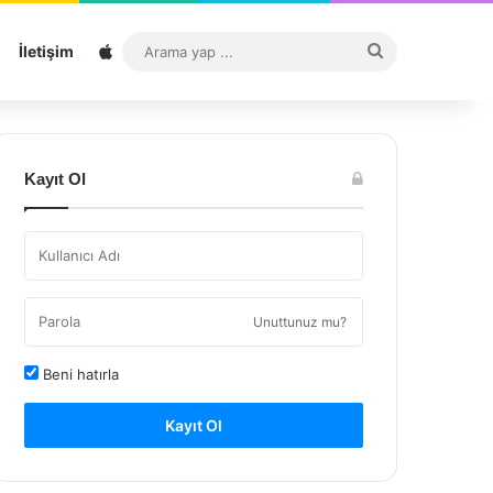
Sitemap
Arama
İletişim
yap
...
Kayıt Ol
Unuttunuz mu?
Beni hatırla
Kayıt Ol