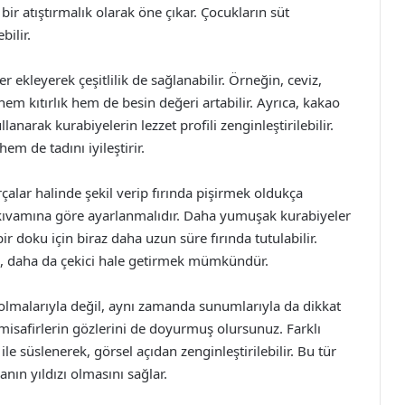
bir atıştırmalık olarak öne çıkar. Çocukların süt
bilir.
r ekleyerek çeşitlilik de sağlanabilir. Örneğin, ceviz,
m kıtırlık hem de besin değeri artabilir. Ayrıca, kakao
narak kurabiyelerin lezzet profili zenginleştirilebilir.
m de tadını iyileştirir.
alar halinde şekil verip fırında pişirmek oldukça
en kıvamına göre ayarlanmalıdır. Daha yumuşak kurabiyeler
r bir doku için biraz daha uzun süre fırında tutulabilir.
ek, daha da çekici hale getirmek mümkündür.
li olmalarıyla değil, aynı zamanda sunumlarıyla da dikkat
 misafirlerin gözlerini de doyurmuş olursunuz. Farklı
le süslenerek, görsel açıdan zenginleştirilebilir. Bu tür
ın yıldızı olmasını sağlar.