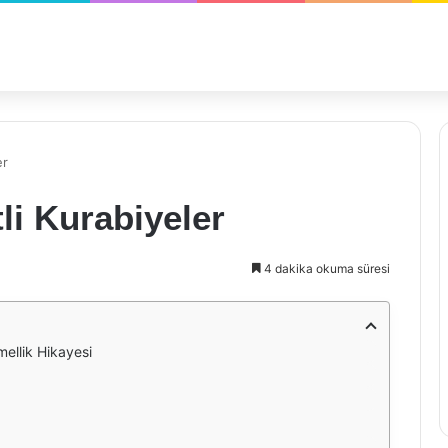
er
tli Kurabiyeler
4 dakika okuma süresi
mellik Hikayesi