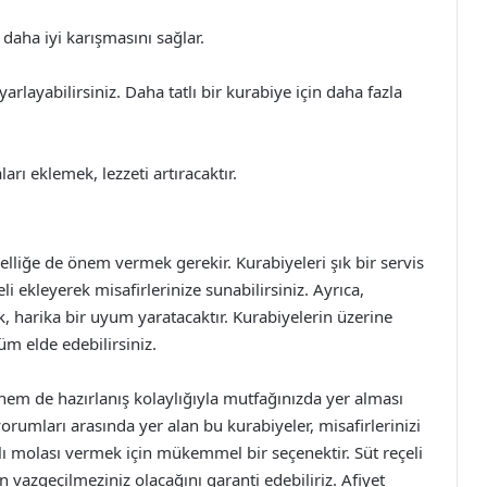
daha iyi karışmasını sağlar.
arlayabilirsiniz. Daha tatlı bir kurabiye için daha fazla
arı eklemek, lezzeti artıracaktır.
selliğe de önem vermek gerekir. Kurabiyeleri şık bir servis
i ekleyerek misafirlerinize sunabilirsiniz. Ayrıca,
k, harika bir uyum yaratacaktır. Kurabiyelerin üzerine
üm elde edebilirsiniz.
e hem de hazırlanış kolaylığıyla mutfağınızda yer alması
yorumları arasında yer alan bu kurabiyeler, misafirlerinizi
tlı molası vermek için mükemmel bir seçenektir. Süt reçeli
 vazgeçilmeziniz olacağını garanti edebiliriz. Afiyet