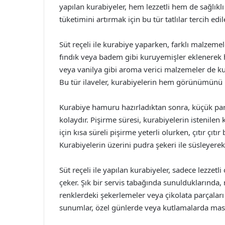
yapılan kurabiyeler, hem lezzetli hem de sağlıklı 
tüketimini artırmak için bu tür tatlılar tercih edile
Süt reçeli ile kurabiye yaparken, farklı malzemele
fındık veya badem gibi kuruyemişler eklenerek he
veya vanilya gibi aroma verici malzemeler de kulla
Bu tür ilaveler, kurabiyelerin hem görünümünü he
Kurabiye hamuru hazırladıktan sonra, küçük parç
kolaydır. Pişirme süresi, kurabiyelerin istenil
için kısa süreli pişirme yeterli olurken, çıtır çıtı
Kurabiyelerin üzerini pudra şekeri ile süsleyer
Süt reçeli ile yapılan kurabiyeler, sadece lezzet
çeker. Şık bir servis tabağında sunulduklarında,
renklerdeki şekerlemeler veya çikolata parçaları i
sunumlar, özel günlerde veya kutlamalarda masan