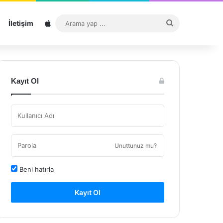
Sitemap
Arama
İletişim
yap
...
Kayıt Ol
Unuttunuz mu?
Beni hatırla
Kayıt Ol