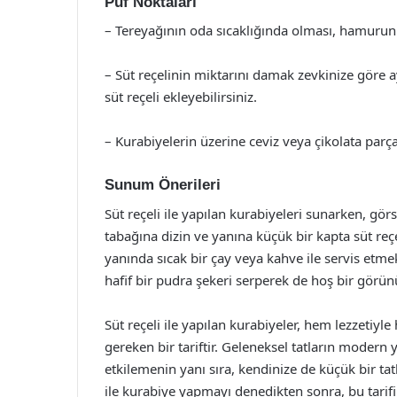
Püf Noktaları
– Tereyağının oda sıcaklığında olması, hamurun 
– Süt reçelinin miktarını damak zevkinize göre ay
süt reçeli ekleyebilirsiniz.
– Kurabiyelerin üzerine ceviz veya çikolata parçal
Sunum Önerileri
Süt reçeli ile yapılan kurabiyeleri sunarken, gör
tabağına dizin ve yanına küçük bir kapta süt reçel
yanında sıcak bir çay veya kahve ile servis etme
hafif bir pudra şekeri serperek de hoş bir görün
Süt reçeli ile yapılan kurabiyeler, hem lezzetiyl
gereken bir tariftir. Geleneksel tatların modern 
etkilemenin yanı sıra, kendinize de küçük bir ta
ile kurabiye yapmayı denedikten sonra, bu tarifin