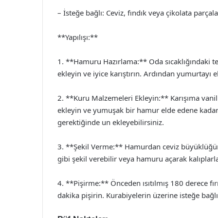
– İsteğe bağlı: Ceviz, fındık veya çikolata parçala
**Yapılışı:**
1. **Hamuru Hazırlama:** Oda sıcaklığındaki tere
ekleyin ve iyice karıştırın. Ardından yumurtayı 
2. **Kuru Malzemeleri Ekleyin:** Karışıma vani
ekleyin ve yumuşak bir hamur elde edene kada
gerektiğinde un ekleyebilirsiniz.
3. **Şekil Verme:** Hamurdan ceviz büyüklüğünd
gibi şekil verebilir veya hamuru açarak kalıplarla
4. **Pişirme:** Önceden ısıtılmış 180 derece fır
dakika pişirin. Kurabiyelerin üzerine isteğe bağlı 