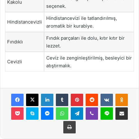
Kakolu
seçenek.
Hindistancevizi ile tatlandırılmış,
Hindistancevizli
aromatik bir kurabiye.
Fındık parçaları ile dolu, kıtır kıtır bir
Fındıklı
lezzet.
Ceviz ile zenginleştirilmiş, besleyici bir
Cevizli
atıştırmalık.
Facebook
X
LinkedIn
Tumblr
Pinterest
Reddit
VKontakte
Odnok
Pocket
Skype
Messenger
WhatsApp
Telegram
Viber
Line
E-Posta ile payla
Yazdır