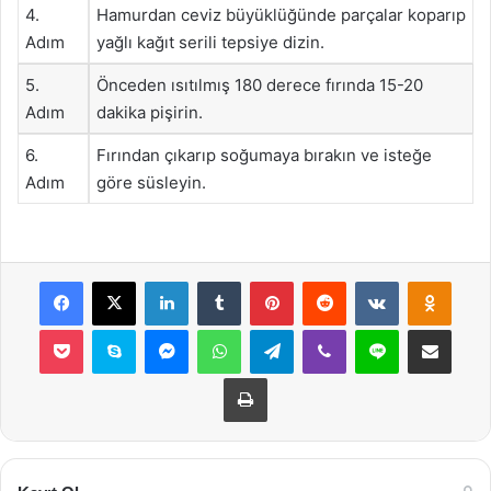
4.
Hamurdan ceviz büyüklüğünde parçalar koparıp
Adım
yağlı kağıt serili tepsiye dizin.
5.
Önceden ısıtılmış 180 derece fırında 15-20
Adım
dakika pişirin.
6.
Fırından çıkarıp soğumaya bırakın ve isteğe
Adım
göre süsleyin.
Facebook
X
LinkedIn
Tumblr
Pinterest
Reddit
VKontakte
Odnok
Pocket
Skype
Messenger
WhatsApp
Telegram
Viber
Line
E-Posta ile payla
Yazdır