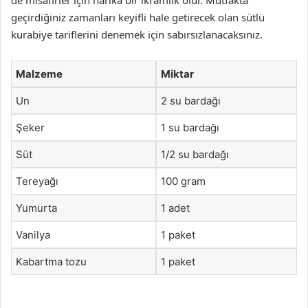
de misafirler için harika bir ikramlık olur. Mutfakta
geçirdiğiniz zamanları keyifli hale getirecek olan sütlü
kurabiye tariflerini denemek için sabırsızlanacaksınız.
Malzeme
Miktar
Un
2 su bardağı
Şeker
1 su bardağı
Süt
1/2 su bardağı
Tereyağı
100 gram
Yumurta
1 adet
Vanilya
1 paket
Kabartma tozu
1 paket